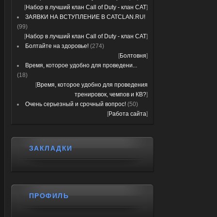
[
Набор в лучший клан Call of Duty - клан CAT
]
ЗАЯВКИ НА ВСТУПЛЕНИЕ В CATCLAN.RU!
(99)
[
Набор в лучший клан Call of Duty - клан CAT
]
Болтайте на здоровье!
(274)
[
Болтовня
]
Время, которое удобно для проведени...
(18)
[
Время, которое удобно для проведения
тренировок, чемпов и КВ?
]
Очень серьезный и срочный вопрос!
(50)
[
Работа сайта
]
ЗАКЛАДКИ
ПРОФИЛЬ