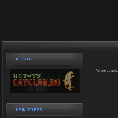
KOT-TV
Гостям запрещ
НАШ ОПРОС