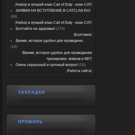
[
Набор в лучший клан Call of Duty - клан CAT
]
ЗАЯВКИ НА ВСТУПЛЕНИЕ В CATCLAN.RU!
(99)
[
Набор в лучший клан Call of Duty - клан CAT
]
Болтайте на здоровье!
(274)
[
Болтовня
]
Время, которое удобно для проведени...
(18)
[
Время, которое удобно для проведения
тренировок, чемпов и КВ?
]
Очень серьезный и срочный вопрос!
(50)
[
Работа сайта
]
ЗАКЛАДКИ
ПРОФИЛЬ