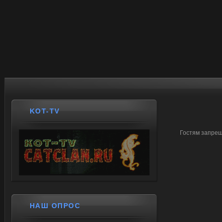
KOT-TV
Гостям запрещ
НАШ ОПРОС