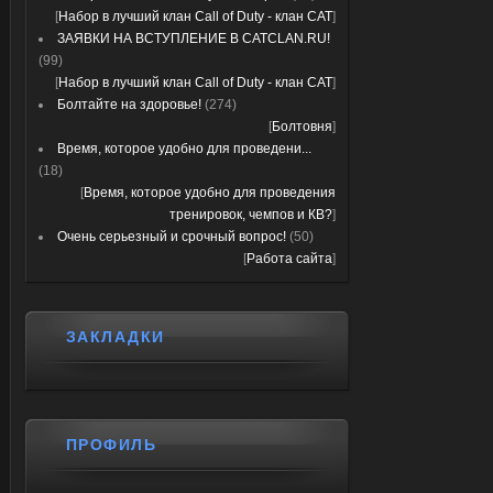
[
Набор в лучший клан Call of Duty - клан CAT
]
ЗАЯВКИ НА ВСТУПЛЕНИЕ В CATCLAN.RU!
(99)
[
Набор в лучший клан Call of Duty - клан CAT
]
Болтайте на здоровье!
(274)
[
Болтовня
]
Время, которое удобно для проведени...
(18)
[
Время, которое удобно для проведения
тренировок, чемпов и КВ?
]
Очень серьезный и срочный вопрос!
(50)
[
Работа сайта
]
ЗАКЛАДКИ
ПРОФИЛЬ