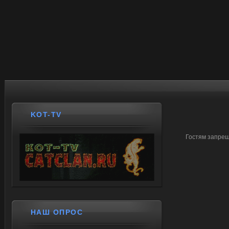
KOT-TV
Гостям запрещ
НАШ ОПРОС