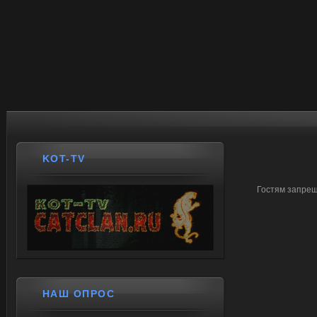
KOT-TV
Гостям запрещ
НАШ ОПРОС