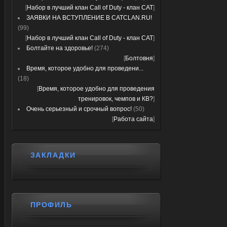
[
Набор в лучший клан Call of Duty - клан CAT
]
ЗАЯВКИ НА ВСТУПЛЕНИЕ В CATCLAN.RU!
(99)
[
Набор в лучший клан Call of Duty - клан CAT
]
Болтайте на здоровье!
(274)
[
Болтовня
]
Время, которое удобно для проведени...
(18)
[
Время, которое удобно для проведения
тренировок, чемпов и КВ?
]
Очень серьезный и срочный вопрос!
(50)
[
Работа сайта
]
ЗАКЛАДКИ
ПРОФИЛЬ