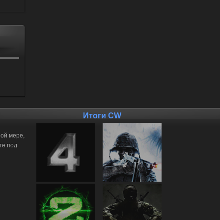
Итоги CW
ной мере,
те под