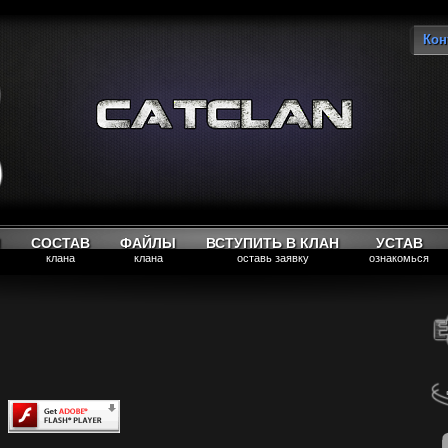
Кон
Вы
М
СОСТАВ
ФАЙЛЫ
ВСТУПИТЬ В КЛАН
УСТАВ
клана
клана
оставь заявку
ознакомься