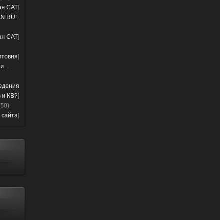
лан CAT
]
N.RU!
лан CAT
]
лтовня
]
...
ведения
 и КВ?
]
(50)
 сайта
]