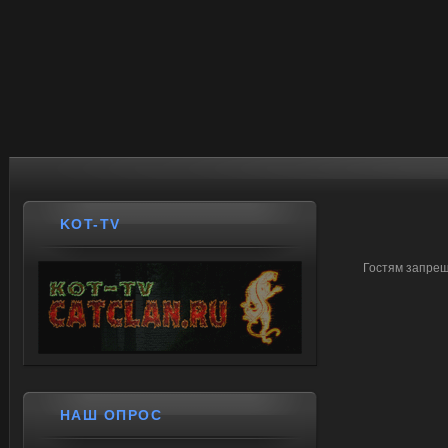
KOT-TV
Гостям запрещ
НАШ ОПРОС