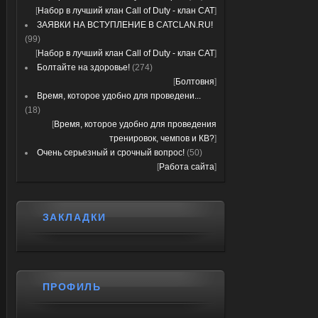
[
Набор в лучший клан Call of Duty - клан CAT
]
ЗАЯВКИ НА ВСТУПЛЕНИЕ В CATCLAN.RU!
(99)
[
Набор в лучший клан Call of Duty - клан CAT
]
Болтайте на здоровье!
(274)
[
Болтовня
]
Время, которое удобно для проведени...
(18)
[
Время, которое удобно для проведения
тренировок, чемпов и КВ?
]
Очень серьезный и срочный вопрос!
(50)
[
Работа сайта
]
ЗАКЛАДКИ
ПРОФИЛЬ