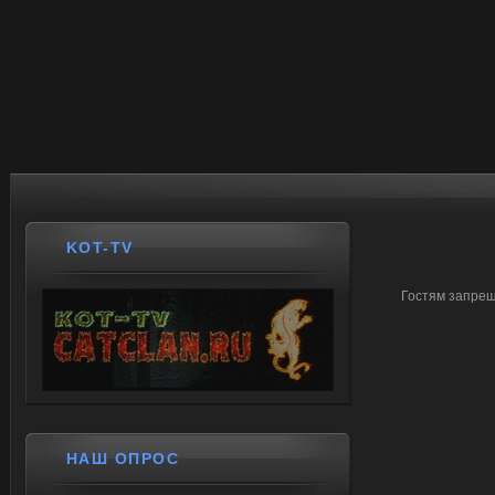
KOT-TV
Гостям запрещ
НАШ ОПРОС