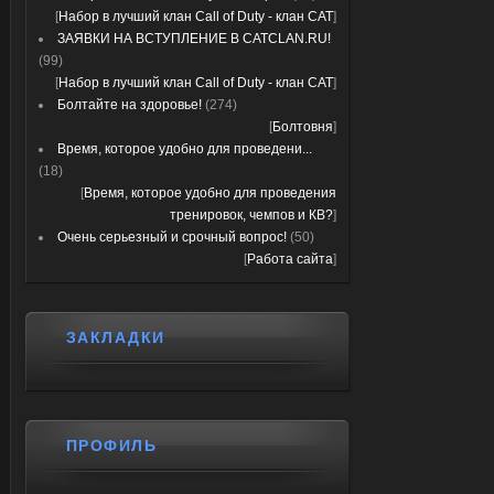
[
Набор в лучший клан Call of Duty - клан CAT
]
ЗАЯВКИ НА ВСТУПЛЕНИЕ В CATCLAN.RU!
(99)
[
Набор в лучший клан Call of Duty - клан CAT
]
Болтайте на здоровье!
(274)
[
Болтовня
]
Время, которое удобно для проведени...
(18)
[
Время, которое удобно для проведения
тренировок, чемпов и КВ?
]
Очень серьезный и срочный вопрос!
(50)
[
Работа сайта
]
ЗАКЛАДКИ
ПРОФИЛЬ