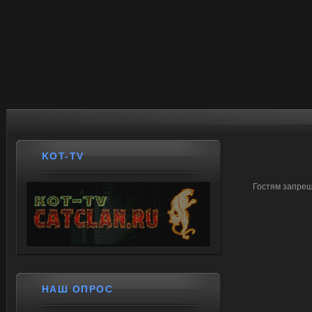
KOT-TV
Гостям запрещ
НАШ ОПРОС