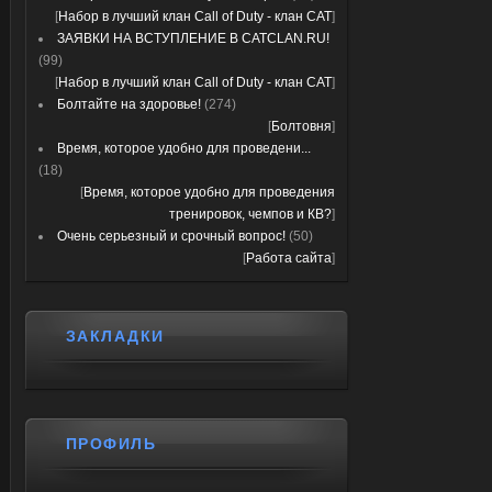
[
Набор в лучший клан Call of Duty - клан CAT
]
ЗАЯВКИ НА ВСТУПЛЕНИЕ В CATCLAN.RU!
(99)
[
Набор в лучший клан Call of Duty - клан CAT
]
Болтайте на здоровье!
(274)
[
Болтовня
]
Время, которое удобно для проведени...
(18)
[
Время, которое удобно для проведения
тренировок, чемпов и КВ?
]
Очень серьезный и срочный вопрос!
(50)
[
Работа сайта
]
ЗАКЛАДКИ
ПРОФИЛЬ