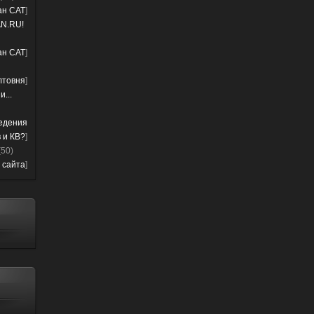
лан CAT
]
N.RU!
лан CAT
]
лтовня
]
...
ведения
 и КВ?
]
(50)
 сайта
]