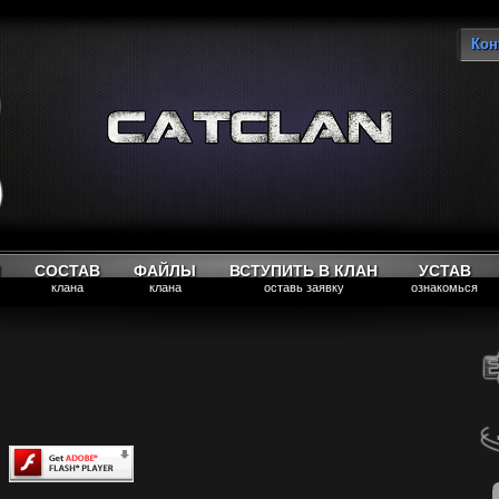
Кон
Вы
М
СОСТАВ
ФАЙЛЫ
ВСТУПИТЬ В КЛАН
УСТАВ
клана
клана
оставь заявку
ознакомься