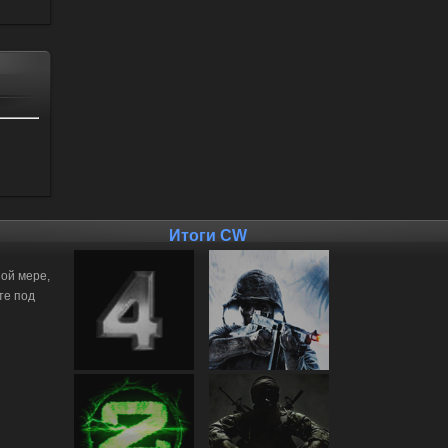
Итоги CW
ной мере,
те под