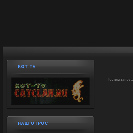
KOT-TV
Гостям запрещ
НАШ ОПРОС