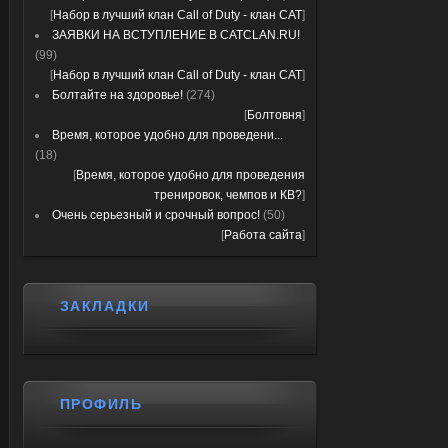
[
Набор в лучший клан Call of Duty - клан CAT
]
ЗАЯВКИ НА ВСТУПЛЕНИЕ В CATCLAN.RU!
(99)
[
Набор в лучший клан Call of Duty - клан CAT
]
Болтайте на здоровье!
(274)
[
Болтовня
]
Время, которое удобно для проведени...
(18)
[
Время, которое удобно для проведения
тренировок, чемпов и КВ?
]
Очень серьезный и срочный вопрос!
(50)
[
Работа сайта
]
ЗАКЛАДКИ
ПРОФИЛЬ