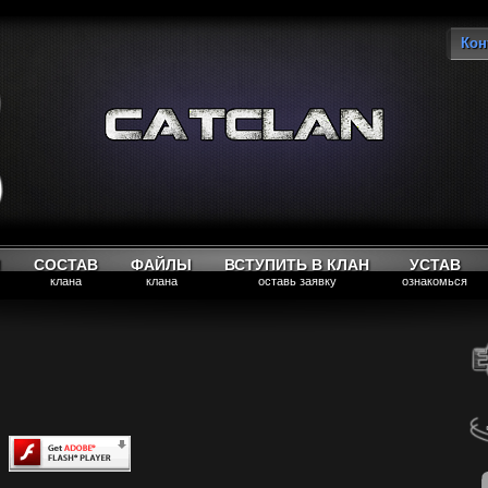
Кон
Вы
М
СОСТАВ
ФАЙЛЫ
ВСТУПИТЬ В КЛАН
УСТАВ
клана
клана
оставь заявку
ознакомься