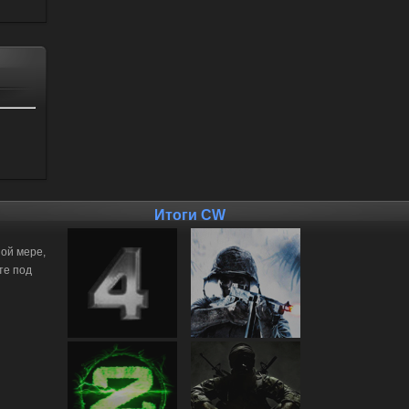
Итоги CW
ной мере,
те под