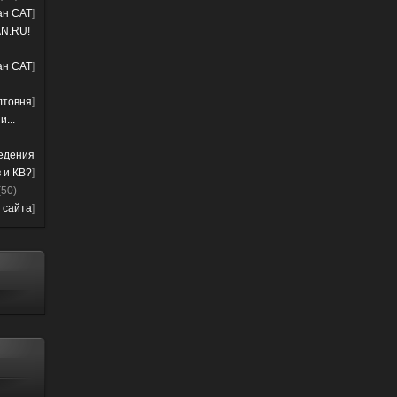
лан CAT
]
N.RU!
лан CAT
]
лтовня
]
...
ведения
 и КВ?
]
(50)
 сайта
]