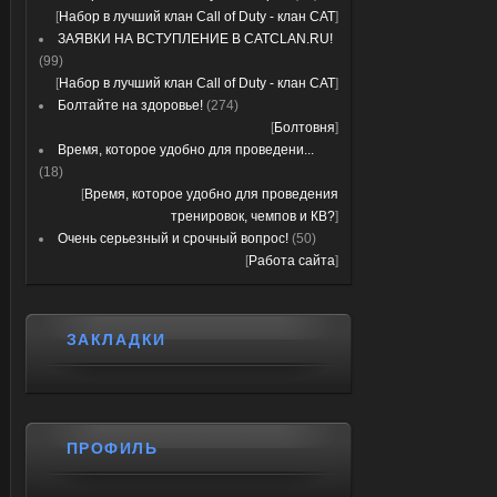
[
Набор в лучший клан Call of Duty - клан CAT
]
ЗАЯВКИ НА ВСТУПЛЕНИЕ В CATCLAN.RU!
(99)
[
Набор в лучший клан Call of Duty - клан CAT
]
Болтайте на здоровье!
(274)
[
Болтовня
]
Время, которое удобно для проведени...
(18)
[
Время, которое удобно для проведения
тренировок, чемпов и КВ?
]
Очень серьезный и срочный вопрос!
(50)
[
Работа сайта
]
ЗАКЛАДКИ
ПРОФИЛЬ