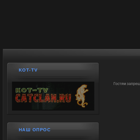
KOT-TV
Гостям запрещ
НАШ ОПРОС