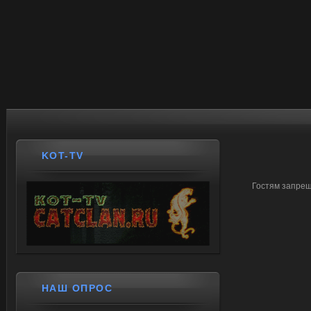
KOT-TV
Гостям запрещ
НАШ ОПРОС