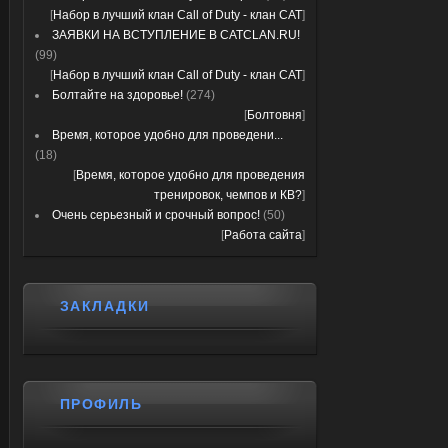
[
Набор в лучший клан Call of Duty - клан CAT
]
ЗАЯВКИ НА ВСТУПЛЕНИЕ В CATCLAN.RU!
(99)
[
Набор в лучший клан Call of Duty - клан CAT
]
Болтайте на здоровье!
(274)
[
Болтовня
]
Время, которое удобно для проведени...
(18)
[
Время, которое удобно для проведения
тренировок, чемпов и КВ?
]
Очень серьезный и срочный вопрос!
(50)
[
Работа сайта
]
ЗАКЛАДКИ
ПРОФИЛЬ