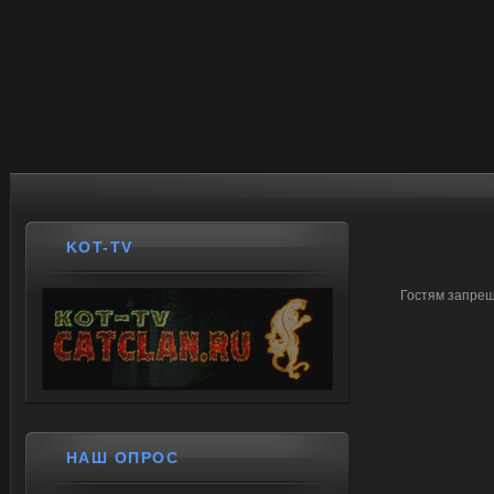
KOT-TV
Гостям запрещ
НАШ ОПРОС