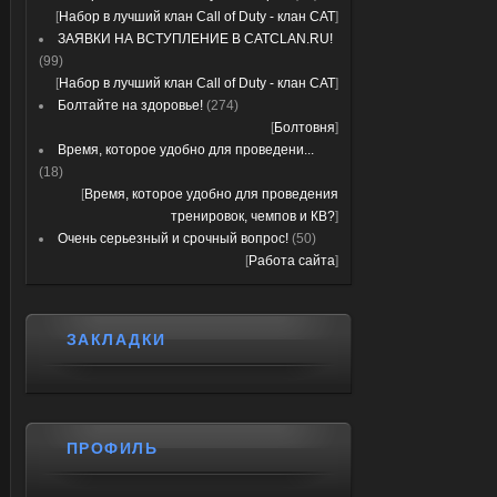
[
Набор в лучший клан Call of Duty - клан CAT
]
ЗАЯВКИ НА ВСТУПЛЕНИЕ В CATCLAN.RU!
(99)
[
Набор в лучший клан Call of Duty - клан CAT
]
Болтайте на здоровье!
(274)
[
Болтовня
]
Время, которое удобно для проведени...
(18)
[
Время, которое удобно для проведения
тренировок, чемпов и КВ?
]
Очень серьезный и срочный вопрос!
(50)
[
Работа сайта
]
ЗАКЛАДКИ
ПРОФИЛЬ