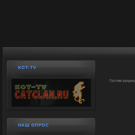
KOT-TV
Гостям запрещ
НАШ ОПРОС