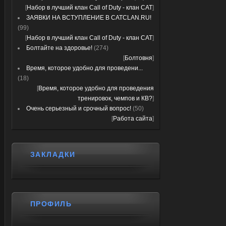
[
Набор в лучший клан Call of Duty - клан CAT
]
ЗАЯВКИ НА ВСТУПЛЕНИЕ В CATCLAN.RU!
(99)
[
Набор в лучший клан Call of Duty - клан CAT
]
Болтайте на здоровье!
(274)
[
Болтовня
]
Время, которое удобно для проведени...
(18)
[
Время, которое удобно для проведения
тренировок, чемпов и КВ?
]
Очень серьезный и срочный вопрос!
(50)
[
Работа сайта
]
ЗАКЛАДКИ
ПРОФИЛЬ