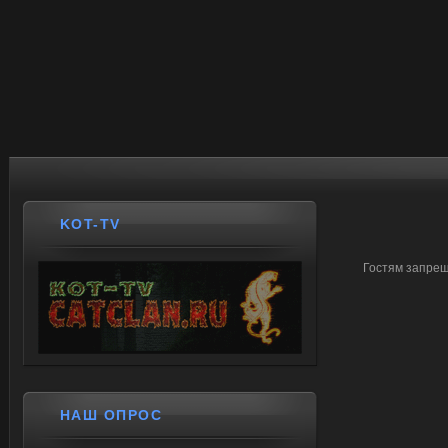
KOT-TV
Гостям запрещ
НАШ ОПРОС