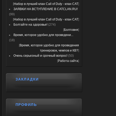
[
Набор в лучший клан Call of Duty - клан CAT
]
ЗАЯВКИ НА ВСТУПЛЕНИЕ В CATCLAN.RU!
(99)
[
Набор в лучший клан Call of Duty - клан CAT
]
Болтайте на здоровье!
(274)
[
Болтовня
]
Время, которое удобно для проведени...
(18)
[
Время, которое удобно для проведения
тренировок, чемпов и КВ?
]
Очень серьезный и срочный вопрос!
(50)
[
Работа сайта
]
ЗАКЛАДКИ
ПРОФИЛЬ