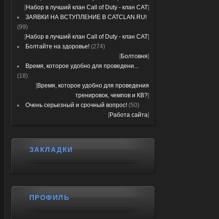
[
Набор в лучший клан Call of Duty - клан CAT
]
ЗАЯВКИ НА ВСТУПЛЕНИЕ В CATCLAN.RU!
(99)
[
Набор в лучший клан Call of Duty - клан CAT
]
Болтайте на здоровье!
(274)
[
Болтовня
]
Время, которое удобно для проведени...
(18)
[
Время, которое удобно для проведения
тренировок, чемпов и КВ?
]
Очень серьезный и срочный вопрос!
(50)
[
Работа сайта
]
ЗАКЛАДКИ
ПРОФИЛЬ