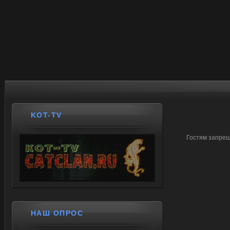
KOT-TV
Гостям запрещ
НАШ ОПРОС