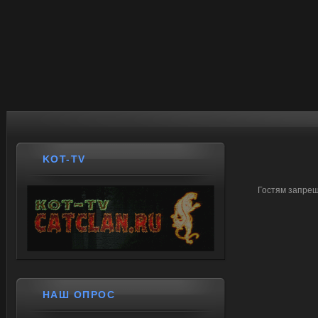
KOT-TV
Гостям запрещ
НАШ ОПРОС