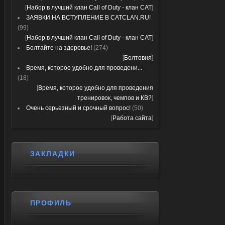
[
Набор в лучший клан Call of Duty - клан CAT
]
ЗАЯВКИ НА ВСТУПЛЕНИЕ В CATCLAN.RU!
(99)
[
Набор в лучший клан Call of Duty - клан CAT
]
Болтайте на здоровье!
(274)
[
Болтовня
]
Время, которое удобно для проведени...
(18)
[
Время, которое удобно для проведения
тренировок, чемпов и КВ?
]
Очень серьезный и срочный вопрос!
(50)
[
Работа сайта
]
ЗАКЛАДКИ
ПРОФИЛЬ