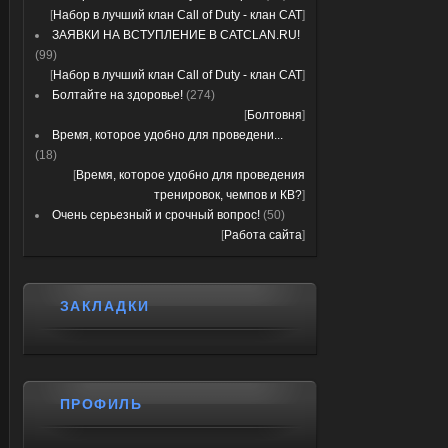
[
Набор в лучший клан Call of Duty - клан CAT
]
ЗАЯВКИ НА ВСТУПЛЕНИЕ В CATCLAN.RU!
(99)
[
Набор в лучший клан Call of Duty - клан CAT
]
Болтайте на здоровье!
(274)
[
Болтовня
]
Время, которое удобно для проведени...
(18)
[
Время, которое удобно для проведения
тренировок, чемпов и КВ?
]
Очень серьезный и срочный вопрос!
(50)
[
Работа сайта
]
ЗАКЛАДКИ
ПРОФИЛЬ