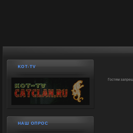
KOT-TV
Гостям запрещ
НАШ ОПРОС