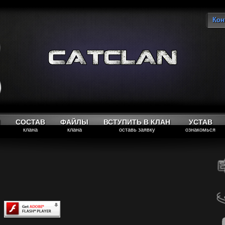
Кон
Вы
М
СОСТАВ
ФАЙЛЫ
ВСТУПИТЬ В КЛАН
УСТАВ
клана
клана
оставь заявку
ознакомься