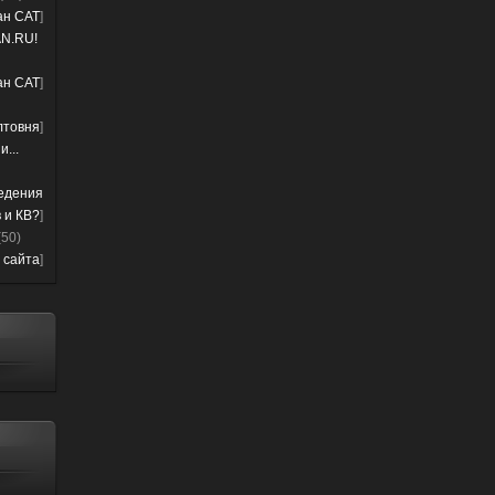
лан CAT
]
N.RU!
лан CAT
]
лтовня
]
...
ведения
 и КВ?
]
(50)
 сайта
]