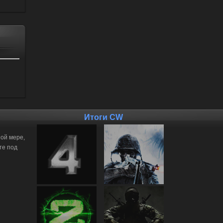
Итоги CW
ной мере,
те под