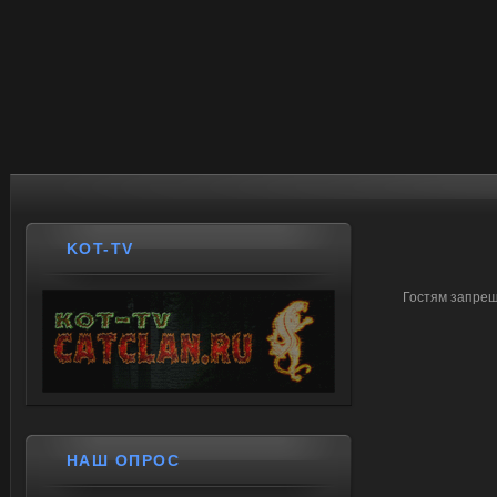
KOT-TV
Гостям запрещ
НАШ ОПРОС