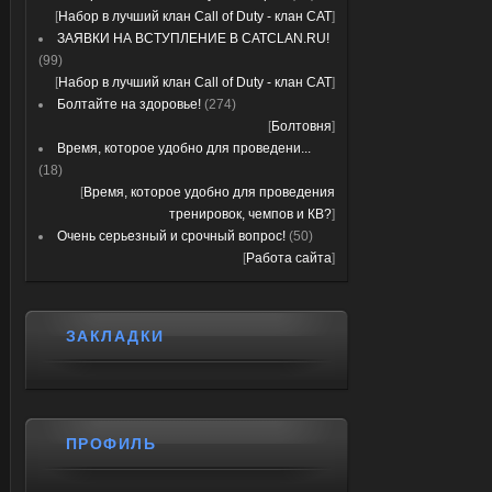
[
Набор в лучший клан Call of Duty - клан CAT
]
ЗАЯВКИ НА ВСТУПЛЕНИЕ В CATCLAN.RU!
(99)
[
Набор в лучший клан Call of Duty - клан CAT
]
Болтайте на здоровье!
(274)
[
Болтовня
]
Время, которое удобно для проведени...
(18)
[
Время, которое удобно для проведения
тренировок, чемпов и КВ?
]
Очень серьезный и срочный вопрос!
(50)
[
Работа сайта
]
ЗАКЛАДКИ
ПРОФИЛЬ