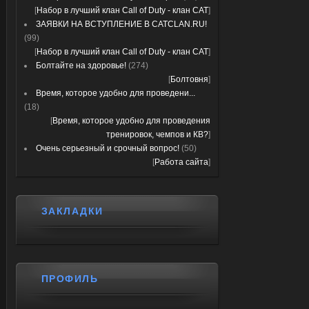
[
Набор в лучший клан Call of Duty - клан CAT
]
ЗАЯВКИ НА ВСТУПЛЕНИЕ В CATCLAN.RU!
(99)
[
Набор в лучший клан Call of Duty - клан CAT
]
Болтайте на здоровье!
(274)
[
Болтовня
]
Время, которое удобно для проведени...
(18)
[
Время, которое удобно для проведения
тренировок, чемпов и КВ?
]
Очень серьезный и срочный вопрос!
(50)
[
Работа сайта
]
ЗАКЛАДКИ
ПРОФИЛЬ