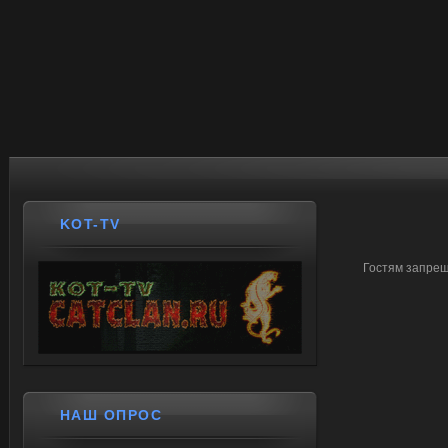
KOT-TV
Гостям запрещ
НАШ ОПРОС