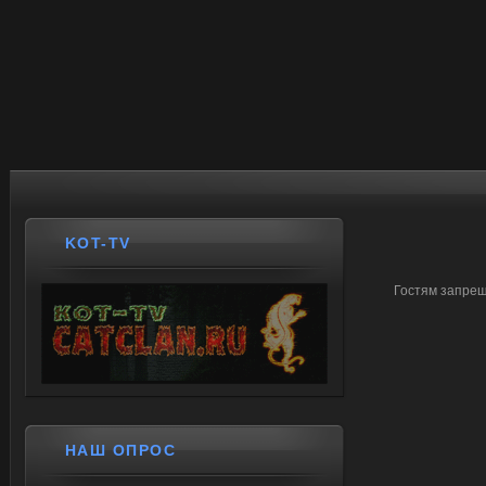
KOT-TV
Гостям запрещ
НАШ ОПРОС