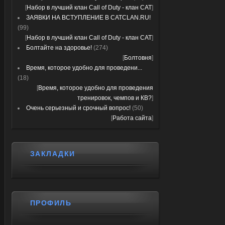
[
Набор в лучший клан Call of Duty - клан CAT
]
ЗАЯВКИ НА ВСТУПЛЕНИЕ В CATCLAN.RU!
(99)
[
Набор в лучший клан Call of Duty - клан CAT
]
Болтайте на здоровье!
(274)
[
Болтовня
]
Время, которое удобно для проведени...
(18)
[
Время, которое удобно для проведения
тренировок, чемпов и КВ?
]
Очень серьезный и срочный вопрос!
(50)
[
Работа сайта
]
ЗАКЛАДКИ
ПРОФИЛЬ