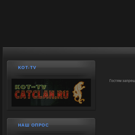
KOT-TV
Гостям запрещ
НАШ ОПРОС