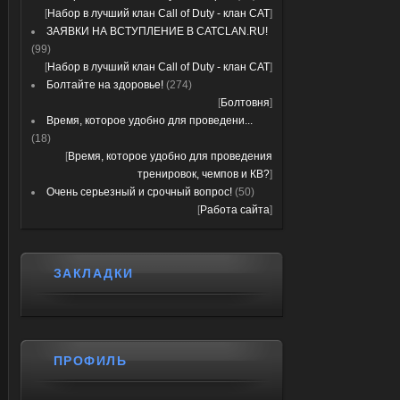
[
Набор в лучший клан Call of Duty - клан CAT
]
ЗАЯВКИ НА ВСТУПЛЕНИЕ В CATCLAN.RU!
(99)
[
Набор в лучший клан Call of Duty - клан CAT
]
Болтайте на здоровье!
(274)
[
Болтовня
]
Время, которое удобно для проведени...
(18)
[
Время, которое удобно для проведения
тренировок, чемпов и КВ?
]
Очень серьезный и срочный вопрос!
(50)
[
Работа сайта
]
ЗАКЛАДКИ
ПРОФИЛЬ