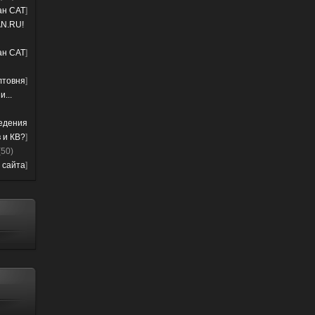
лан CAT
]
N.RU!
лан CAT
]
лтовня
]
...
ведения
 и КВ?
]
(50)
 сайта
]