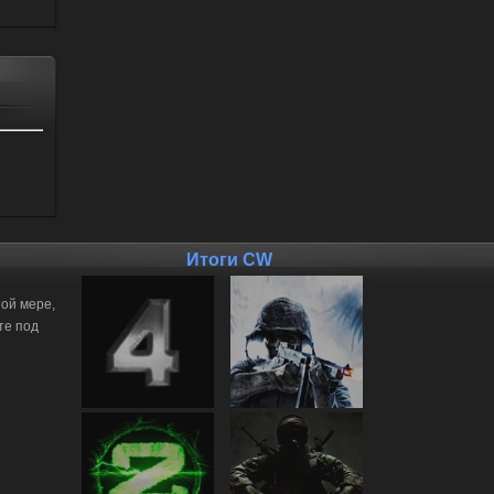
Итоги CW
ной мере,
те под