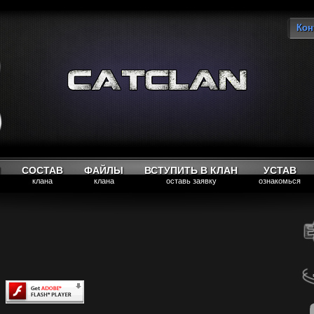
Кон
Вы
М
СОСТАВ
ФАЙЛЫ
ВСТУПИТЬ В КЛАН
УСТАВ
клана
клана
оставь заявку
ознакомься