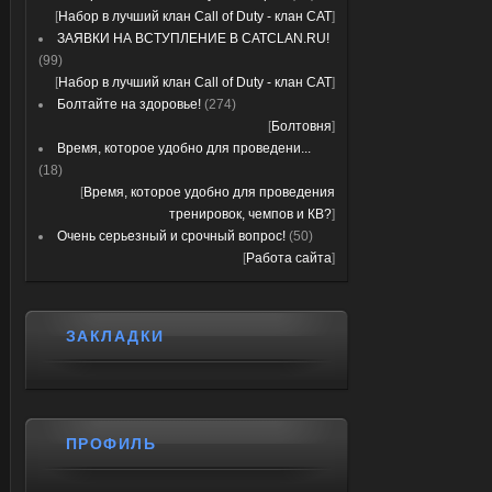
[
Набор в лучший клан Call of Duty - клан CAT
]
ЗАЯВКИ НА ВСТУПЛЕНИЕ В CATCLAN.RU!
(99)
[
Набор в лучший клан Call of Duty - клан CAT
]
Болтайте на здоровье!
(274)
[
Болтовня
]
Время, которое удобно для проведени...
(18)
[
Время, которое удобно для проведения
тренировок, чемпов и КВ?
]
Очень серьезный и срочный вопрос!
(50)
[
Работа сайта
]
ЗАКЛАДКИ
ПРОФИЛЬ