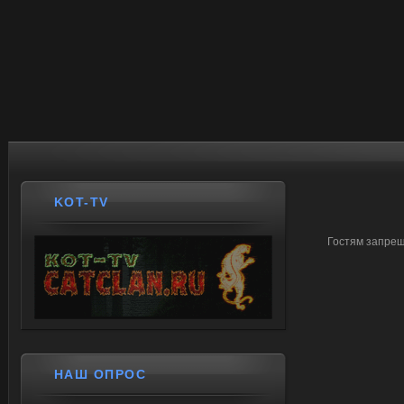
KOT-TV
Гостям запрещ
НАШ ОПРОС