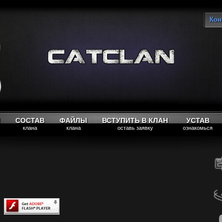
Кон
Вы
М
СОСТАВ
ФАЙЛЫ
ВСТУПИТЬ В КЛАН
УСТАВ
клана
клана
оставь заявку
ознакомься