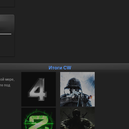
Итоги CW
ной мере,
те под