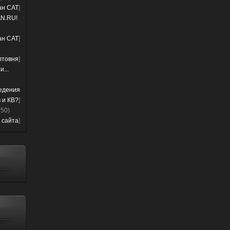
лан CAT
]
N.RU!
лан CAT
]
лтовня
]
...
ведения
 и КВ?
]
(50)
 сайта
]