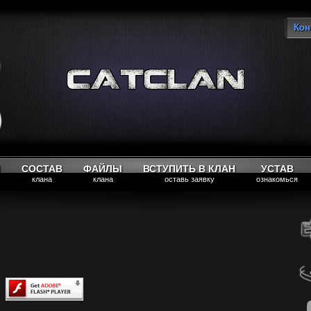
Кон
Вы
М
СОСТАВ
ФАЙЛЫ
ВСТУПИТЬ В КЛАН
УСТАВ
клана
клана
оставь заявку
ознакомься