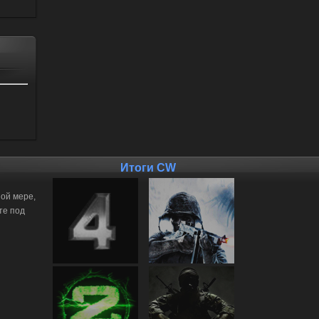
Итоги CW
ной мере,
те под