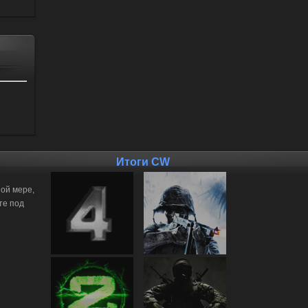
Итоги CW
ной мере,
те под