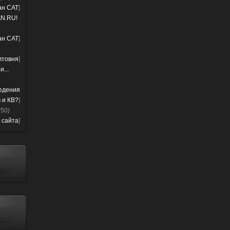
лан CAT
]
N.RU!
лан CAT
]
лтовня
]
...
ведения
 и КВ?
]
(50)
 сайта
]