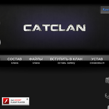
Кон
Вы
М
СОСТАВ
ФАЙЛЫ
ВСТУПИТЬ В КЛАН
УСТАВ
клана
клана
оставь заявку
ознакомься