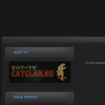
KOT-TV
Гостям запрещ
НАШ ОПРОС