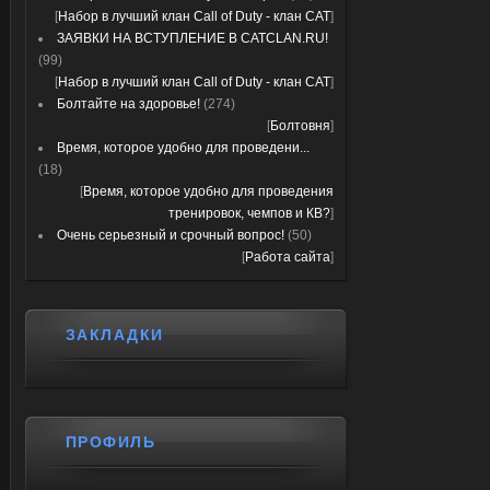
[
Набор в лучший клан Call of Duty - клан CAT
]
ЗАЯВКИ НА ВСТУПЛЕНИЕ В CATCLAN.RU!
(99)
[
Набор в лучший клан Call of Duty - клан CAT
]
Болтайте на здоровье!
(274)
[
Болтовня
]
Время, которое удобно для проведени...
(18)
[
Время, которое удобно для проведения
тренировок, чемпов и КВ?
]
Очень серьезный и срочный вопрос!
(50)
[
Работа сайта
]
ЗАКЛАДКИ
ПРОФИЛЬ