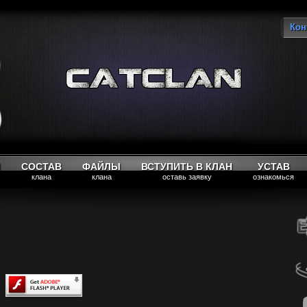
Кон
Вы
М
СОСТАВ
ФАЙЛЫ
ВСТУПИТЬ В КЛАН
УСТАВ
клана
клана
оставь заявку
ознакомься