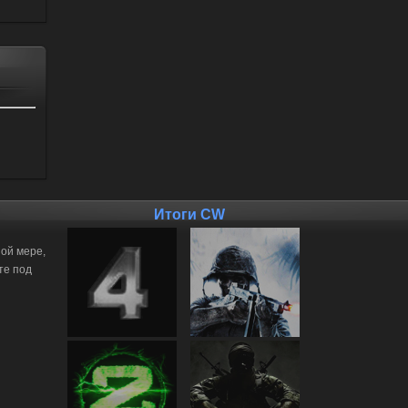
Итоги CW
ной мере,
те под