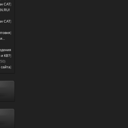
лан CAT
]
N.RU!
лан CAT
]
лтовня
]
...
ведения
 и КВ?
]
(50)
 сайта
]