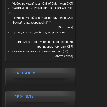
[
Набор в лучший клан Call of Duty - клан CAT
]
ЗАЯВКИ НА ВСТУПЛЕНИЕ В CATCLAN.RU!
(99)
[
Набор в лучший клан Call of Duty - клан CAT
]
Болтайте на здоровье!
(274)
[
Болтовня
]
Время, которое удобно для проведени...
(18)
[
Время, которое удобно для проведения
тренировок, чемпов и КВ?
]
Очень серьезный и срочный вопрос!
(50)
[
Работа сайта
]
ЗАКЛАДКИ
ПРОФИЛЬ