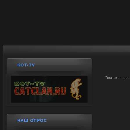
KOT-TV
Гостям запрещ
НАШ ОПРОС