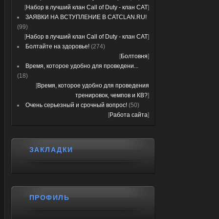
[
Набор в лучший клан Call of Duty - клан CAT
]
ЗАЯВКИ НА ВСТУПЛЕНИЕ В CATCLAN.RU!
(99)
[
Набор в лучший клан Call of Duty - клан CAT
]
Болтайте на здоровье!
(274)
[
Болтовня
]
Время, которое удобно для проведени...
(18)
[
Время, которое удобно для проведения
тренировок, чемпов и КВ?
]
Очень серьезный и срочный вопрос!
(50)
[
Работа сайта
]
ЗАКЛАДКИ
ПРОФИЛЬ