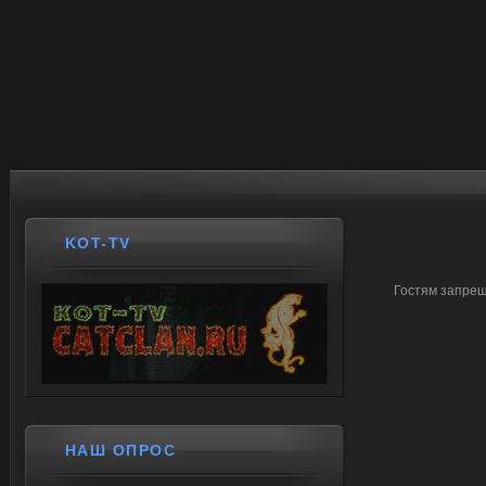
KOT-TV
Гостям запрещ
НАШ ОПРОС