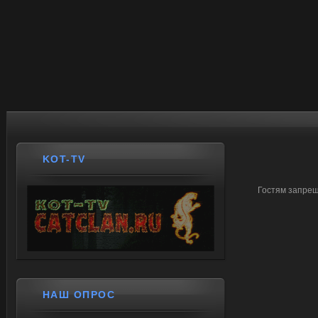
KOT-TV
Гостям запрещ
НАШ ОПРОС