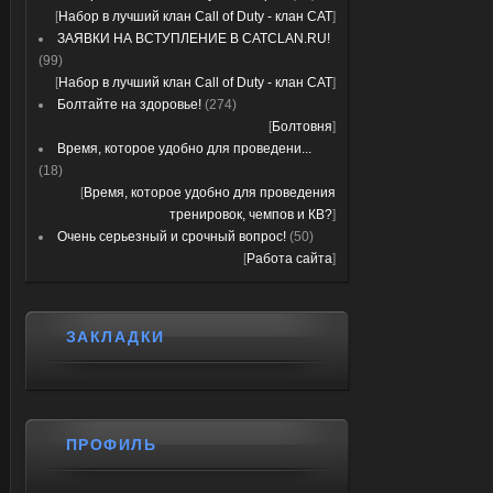
[
Набор в лучший клан Call of Duty - клан CAT
]
ЗАЯВКИ НА ВСТУПЛЕНИЕ В CATCLAN.RU!
(99)
[
Набор в лучший клан Call of Duty - клан CAT
]
Болтайте на здоровье!
(274)
[
Болтовня
]
Время, которое удобно для проведени...
(18)
[
Время, которое удобно для проведения
тренировок, чемпов и КВ?
]
Очень серьезный и срочный вопрос!
(50)
[
Работа сайта
]
ЗАКЛАДКИ
ПРОФИЛЬ