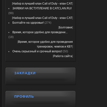
[
Набор в лучший клан Call of Duty - клан CAT
]
ЗАЯВКИ НА ВСТУПЛЕНИЕ В CATCLAN.RU!
(99)
[
Набор в лучший клан Call of Duty - клан CAT
]
Болтайте на здоровье!
(274)
[
Болтовня
]
Время, которое удобно для проведени...
(18)
[
Время, которое удобно для проведения
тренировок, чемпов и КВ?
]
Очень серьезный и срочный вопрос!
(50)
[
Работа сайта
]
ЗАКЛАДКИ
ПРОФИЛЬ