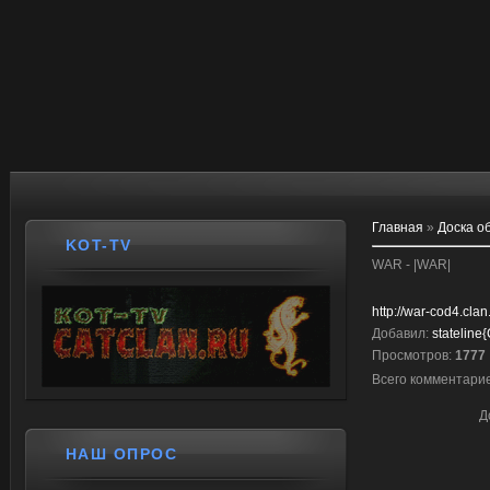
Главная
»
Доска о
KOT-TV
WAR - |WAR|
http://war-cod4.clan
Добавил
:
stateline
Просмотров
:
1777
Всего комментари
Д
НАШ ОПРОС