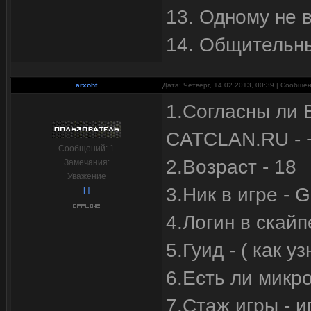
13. Одному не 
14. Общительн
arxoht
Дата: Четверг, 14.02.2013, 00:39 | Сообще
1.Согласны ли 
CATCLAN.RU - 
Сообщений:
1
2.Возраст - 18
Замечания:
Уважение
3.Ник в игре - 
[ ]
4.Логин в скайп
5.Гуид - ( как у
6.Есть ли микр
7.Стаж игры - и