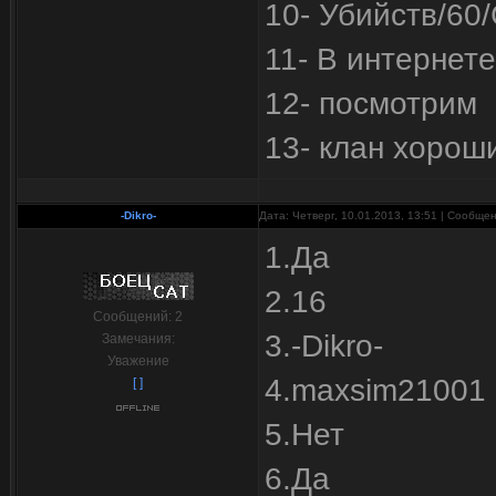
10- Убийств/60
11- В интернет
12- посмотрим
13- клан хорош
-Dikro-
Дата: Четверг, 10.01.2013, 13:51 | Сообще
1.Да
2.16
Сообщений:
2
3.-Dikro-
Замечания:
Уважение
4.maxsim21001
[ ]
5.Нет
6.Да