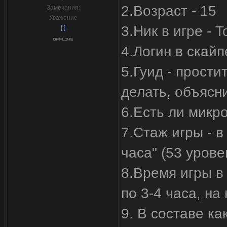
2.Возраст - 15
Замечания:
Уважение
3.Ник в игре - 
[ ]
4.Логин в скай
5.Гуид - прости
делать, объясн
6.Есть ли микр
7.Стаж игры - в
часа" (53 урове
8.Время игры в
по 3-4 часа, на
9. В составе ка