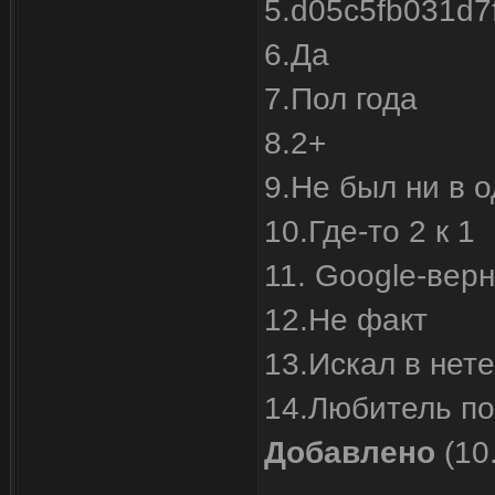
5.d05c5fb031d
6.Да
7.Пол года
8.2+
9.Не был ни в 
10.Где-то 2 к 1
11. Google-верн
12.Не факт
13.Искал в нет
14.Любитель по
Добавлено
(10