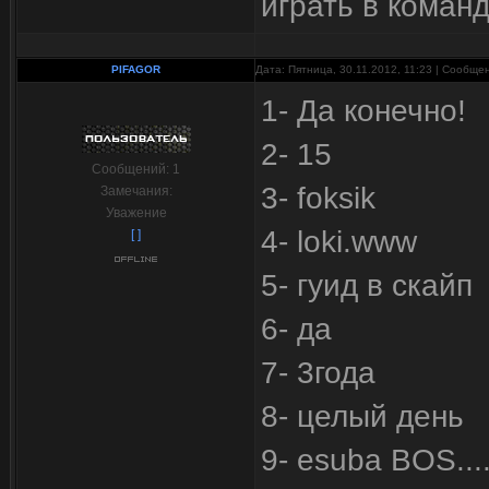
играть в коман
PIFAGOR
Дата: Пятница, 30.11.2012, 11:23 | Сообще
1- Да конечно!
2- 15
Сообщений:
1
3- foksik
Замечания:
Уважение
4- loki.www
[ ]
5- гуид в скайп
6- да
7- 3года
8- целый день
9- esuba BOS...