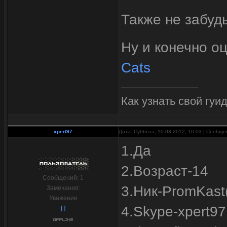
Также не забуд
Ну и конечно о
Cats
Как узнать свой гуи
xpert97
Дата: Суббота, 10.03.2012, 10:03 | Сообщ
1.Да
2.Возраст-14
Сообщений:
1
3.Ник-PromKas
Замечания:
Уважение
4.Skype-xpert97
[ ]