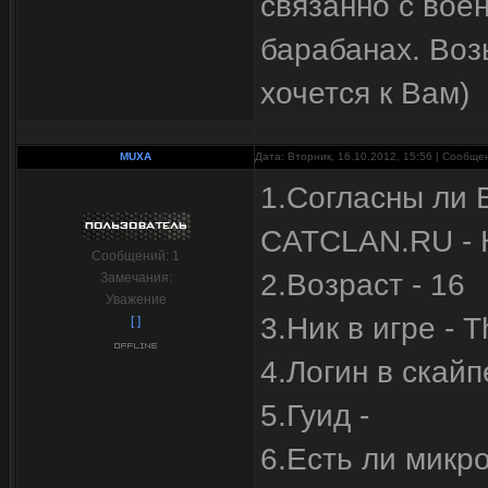
связанно с воен
барабанах. Воз
хочется к Вам)
MUXA
Дата: Вторник, 16.10.2012, 15:56 | Сообщ
1.Согласны ли 
CATCLAN.RU - 
Сообщений:
1
2.Возраст - 16
Замечания:
Уважение
3.Ник в игре - 
[ ]
4.Логин в скай
5.Гуид -
6.Есть ли микро