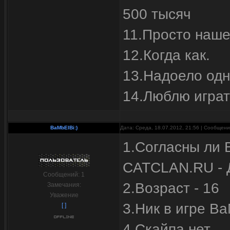
500 тысяч
11.Просто наше
12.Когда как.
13.Надоело одн
14.Люблю играт
BaMbElBi:)
Дата: Среда, 18.07.2012, 21:56 | Сообщен
1.Согласны ли 
CATCLAN.RU - 
Сообщений:
1
2.Возраст - 16
Замечания:
Уважение
3.Ник в игре Ba
[ ]
4.Скайпа нет