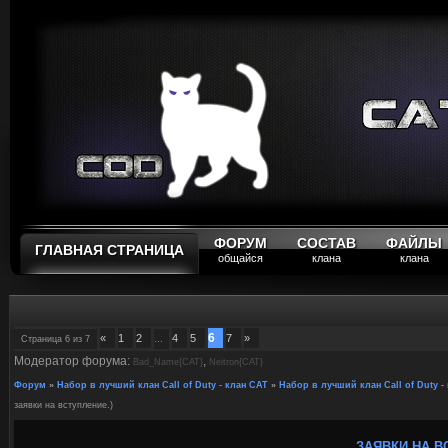
ФОРУМ
СОСТАВ
ФАЙЛЫ
ГЛАВНАЯ СТРАНИЦА
общайся
клана
клана
6
«
1
2
4
5
7
»
Страница
6
из
7
…
Модератор форума:
,
Bad_Name{CAT}
Neitron{CAT}
Форум
»
Набор в лучший клан Call of Duty - клан CAT
»
Набор в лучший клан Call of Duty -
заявки на вступление.)
ЗАЯВКИ НА В