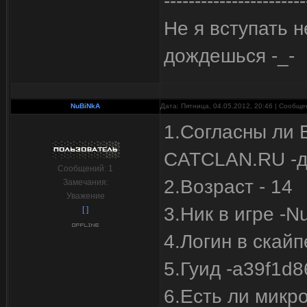
-----------------------
Не я вступать н
дождешься -_-
NuBiNkA
Дата: Пятница, 04.05.2012, 20:46 | Сообщ
1.Согласны ли 
CATCLAN.RU -
Сообщений:
1
2.Возраст - 14
Замечания:
Уважение
3.Ник в игре -N
[ ]
4.Логин в скайп
5.Гуид -а39f1d8
6.Есть ли микр