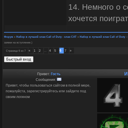
14. Немного о 
хочется поиграт
Форум
»
Набор в лучший клан Call of Duty - клан CAT
»
Набор в лучший клан Call of Duty -
заявки на вступление.)
6
«
1
2
4
5
7
»
Страница
6
из
7
…
И
Привет:
Гость
Сообщения:
Привет, чтобы пользоваться сайтом в полной мере,
пожалуйста, зарегистрируйтесь или зайдите под
своим логином