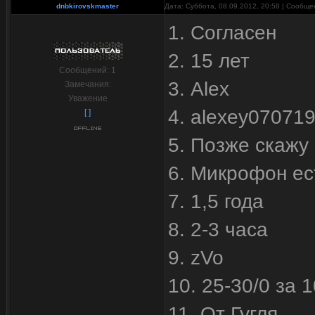
dnbkirovskmaster
Дата: Суббота, 08.09.2012, 20:58 | Сообщ
1. Согласен
2. 15 лет
Сообщений:
1
3. Alex
Замечания:
Уважение
4. alexey07071
[ ]
5. Позже скажу
6. Микрофон ес
7. 1,5 года
8. 2-3 часа
9. zVo
10. 25-30/0 за 
11. От Гугля