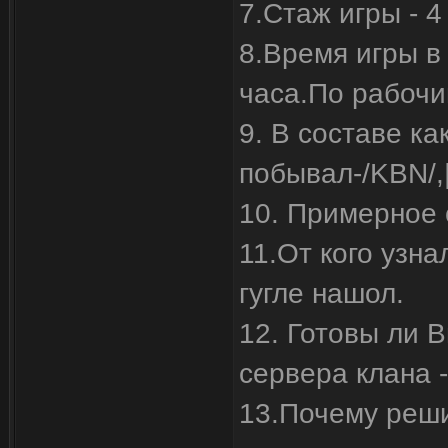
7.Стаж игры - 4
8.Время игры в 
часа.По рабочи
9. В составе ка
побывал-/KBN/,|
10. Примерное 
11.От кого узна
гугле нашол.
12. Готовы ли В
сервера клана 
13.Почему реши