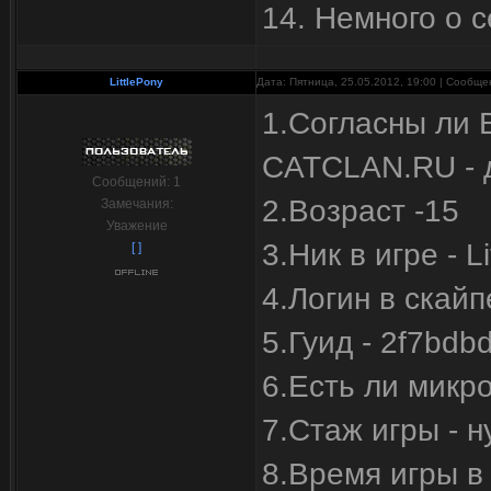
14. Немного о 
LittlePony
Дата: Пятница, 25.05.2012, 19:00 | Сообщ
1.Согласны ли 
CATCLAN.RU - 
Сообщений:
1
2.Возраст -15
Замечания:
Уважение
3.Ник в игре - L
[ ]
4.Логин в скайп
5.Гуид - 2f7bd
6.Есть ли микр
7.Стаж игры - ну
8.Время игры в 