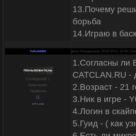
13.Почему реши
борьба
14.Играю в бас
YoKoHAMA
Дата: Понедельник, 30.07.2012, 13:39 | С
1.Согласны ли 
CATCLAN.RU - 
Сообщений:
1
2.Возраст - 21 
Замечания:
Уважение
3.Ник в игре -
[ ]
4.Логин в ска
5.Гуид - ( как 
6.Есть ли микр