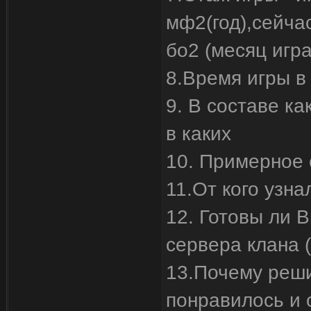
мф2(год),сейчас
бо2 (месяц игр
8.Время игры в 
9. В составе ка
в каких
10. Примерное 
11.От кого узнал
12. Готовы ли В
сервера клана (
13.Почему реши
понравилось и