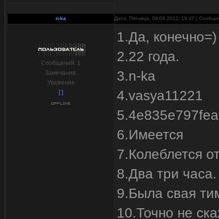
n-ka
Дата: Пятница, 08.06.2012, 19:47 | Сообщ
1.Да, конечно=)
2.22 года.
Сообщений:
1
3.n-ka
Замечания:
Уважение
4.vasya11221
[ ]
5.4e835e797fe
6.Имеется
7.Колеблется от
8.Два три часа.
9.Была свая ти
10.Точно не ска