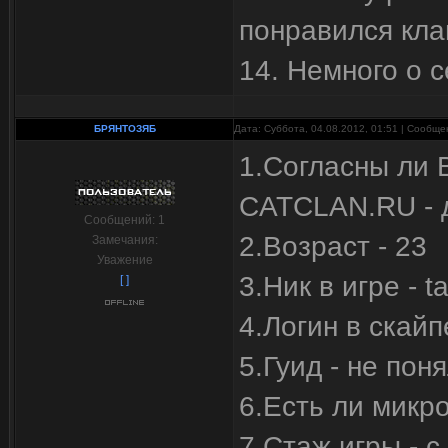
понравился кла
14. Немного о 
БРЯНТОЗЯБ
Дата: Суббота, 04.08.2012, 01:51 | Сообщ
1.Согласны ли 
CATCLAN.RU - 
Сообщений:
1
2.Возраст - 23
Замечания:
Уважение
3.Ник в игре - 
[ ]
4.Логин в скай
5.Гуид - не пон
6.Есть ли микр
7.Стаж игры - с