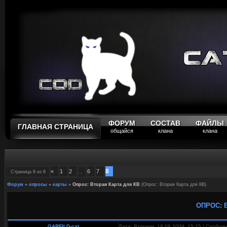
ФОРУМ
СОСТАВ
ФАЙЛЫ
ГЛАВНАЯ СТРАНИЦА
общайся
клана
клана
8
«
1
2
6
7
Страница
8
из
8
…
Форум
»
опросы
»
карты
»
Опрос: Вторая Карта для КВ
(Опрос: Вторая Карта для КВ)
ОПРОС: 
GARFILD-cat
Дата: Вторник, 18.08.2009, 15:25 | Сообщ