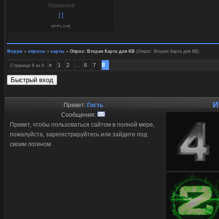
Уважение
[ ]
Форум
»
опросы
»
карты
»
Опрос: Вторая Карта для КВ
(Опрос: Вторая Карта для КВ)
8
«
1
2
6
7
Страница
8
из
8
…
И
Привет:
Гость
Сообщения:
Привет, чтобы пользоваться сайтом в полной мере,
пожалуйста, зарегистрируйтесь или зайдите под
своим логином