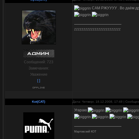
САМ РЖУУУУ . Во даём дру
ZZZZZZZZZZZZZZZZZZZZZZZZZ
Сообщений:
723
Замечания:
Уважение
[ ]
Kot{CAT}
Дата: Четверг, 18.12.2008, 17:48 | Сообще
Угараю
Мартовский КОТ