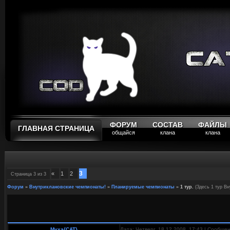
ФОРУМ
СОСТАВ
ФАЙЛЫ
ГЛАВНАЯ СТРАНИЦА
общайся
клана
клана
3
«
1
2
Страница
3
из
3
Форум
»
Внутриклановские чемпионаты!
»
Планируемые чемпионаты
»
1 тур.
(Здесь 1 тур В
Myxa{CAT}
Дата: Четверг, 18.12.2008, 17:43 | Сообще