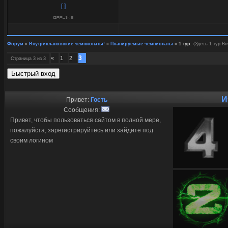
[ ]
Форум
»
Внутриклановские чемпионаты!
»
Планируемые чемпионаты
»
1 тур.
(Здесь 1 тур В
3
«
1
2
Страница
3
из
3
И
Привет:
Гость
Сообщения:
Привет, чтобы пользоваться сайтом в полной мере,
пожалуйста, зарегистрируйтесь или зайдите под
своим логином