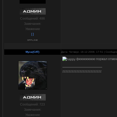
Сообщений:
486
Замечания:
Уважение
[ ]
Myxa{CAT}
Дата: Четверг, 18.12.2008, 17:51 | Сообще
фююююююю поржал отменн
ZZZZZZZZZZZZZZZZZZZZZZZZZ
Сообщений:
723
Замечания:
Уважение