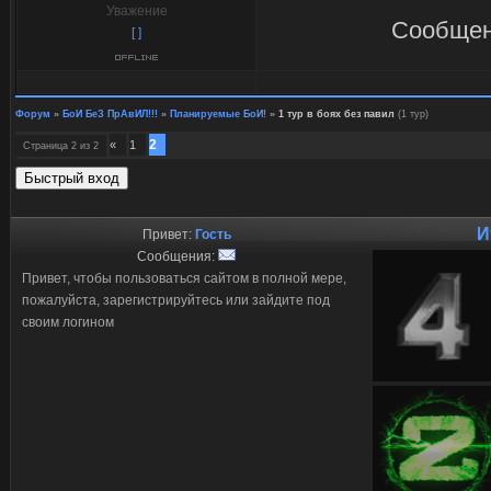
Уважение
Сообщен
[ ]
Форум
»
БоИ БеЗ ПрАвИЛ!!!
»
Планируемые БоИ!
»
1 тур в боях без павил
(1 тур)
2
«
1
Страница
2
из
2
И
Привет:
Гость
Сообщения:
Привет, чтобы пользоваться сайтом в полной мере,
пожалуйста, зарегистрируйтесь или зайдите под
своим логином