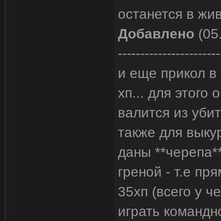
останется в жив
Добавлено
(05
-----------------------
и еще прикол в
хп... для этого
валится из убит
также для выку
даны **черепа*
греной - т.е п
35хп (всего у че
играть командн