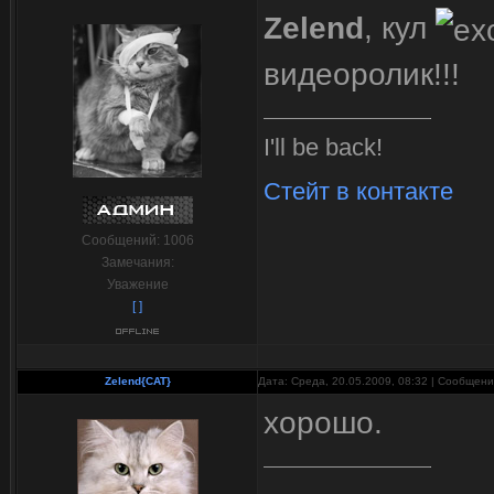
Zelend
, кул
видеоролик!!!
I'll be back!
Стейт в контакте
Сообщений:
1006
Замечания:
Уважение
[ ]
Zelend{CAT}
Дата: Среда, 20.05.2009, 08:32 | Сообщен
хорошо.