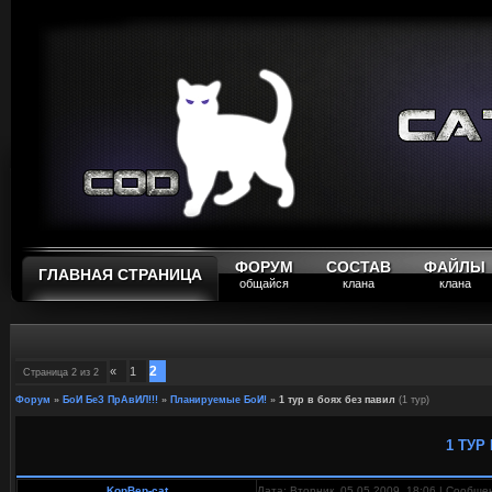
ФОРУМ
СОСТАВ
ФАЙЛЫ
ГЛАВНАЯ СТРАНИЦА
общайся
клана
клана
2
«
1
Страница
2
из
2
Форум
»
БоИ БеЗ ПрАвИЛ!!!
»
Планируемые БоИ!
»
1 тур в боях без павил
(1 тур)
1 ТУР
KopBep-cat
Дата: Вторник, 05.05.2009, 18:06 | Сообщ