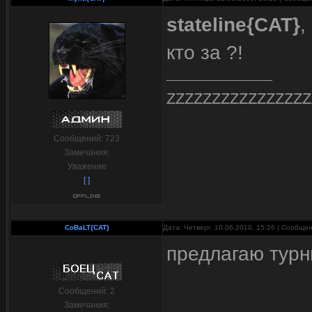
stateline{CAT}
,
кто за ?!
ZZZZZZZZZZZZZZZZ
Сообщений:
723
Замечания:
Уважение
[ ]
CoBaLT{CAT}
Дата: Четверг, 10.06.2010, 15:26 | Сообще
предлагаю турн
Сообщений:
2
Замечания: