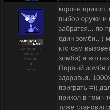
короче прикол.
выбор оружи и 
забратся... по
один зомби.. ( 
кто сам вызове
Сообщений:
17
Замечания:
зомби) и воттак.
Уважение
[ ]
Первый зомби 
здоровья. 1000
поиграть =)) да
прикол в том чт
тоже становится