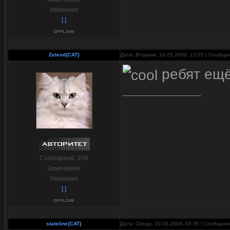
Уважение
[ ]
Zelend{CAT}
Дата: Вторник, 19.05.2009, 13:05 | Сообщ
ребят ещё
Сообщений:
266
Замечания:
Уважение
[ ]
stateline{CAT}
Дата: Среда, 20.05.2009, 03:35 | Сообщен