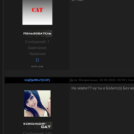
Сообщений:
7
Замечания:
Уважение
[ ]
Un[D]eRKoT{CAT}
Дата: Воскресенье, 16.08.2009, 00:59 | С
На чемпе?? ну ты и Бобито))) Без ме
Сообщений:
120