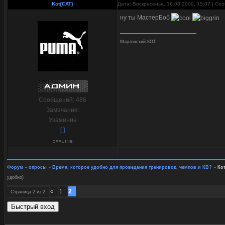
Kot{CAT}
Дата: Воскресенье, 16.08.2009, 15:07 | С
ну ты МастерБоб
Мартовский КОТ
Сообщений:
486
Замечания:
Уважение
[ ]
Форум
»
опросы
»
Время, которое удобно для проведения тренировок, чемпов и КВ?
»
Ко
удобно)
2
«
1
Страница
2
из
2