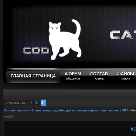
ФОРУМ
СОСТАВ
ФАЙЛЫ
ГЛАВНАЯ СТРАНИЦА
общайся
клана
клана
2
«
1
Страница
2
из
2
Форум
»
опросы
»
Время, которое удобно для проведения тренировок, чемпов и КВ?
»
Ко
удобно)
К