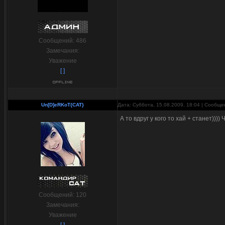
Сообщений:
486
Замечания:
Уважение
[ ]
Un[D]eRKoT{CAT}
Дата: Суббота, 15.08.2009, 18:04 | Сообщ
А то вдруг у кого то хай + станет)))) 
Сообщений:
120
Замечания:
Уважение