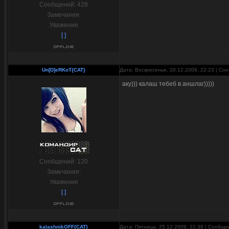
Сообщений:
428
Замечания:
Уважение
[ ]
Un[D]eRKoT{CAT}
Дата: Воскресенье, 20.12.2009, 22:23 | С
аку))) калаш тебеб в аншлаг)))))
Сообщений:
120
Замечания:
Уважение
[ ]
kalashnikOFF{CAT}
Дата: Пятница, 25.12.2009, 22:36 | Сообщ