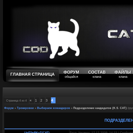
ФОРУМ
СОСТАВ
ФАЙЛЫ
ГЛАВНАЯ СТРАНИЦА
общайся
клана
клана
4
«
1
2
3
Страница
4
из
4
Форум
»
Тренировки
»
Выбираем командиров
»
Подразделение кандидатов {K.S. CAT}
(гр
ПОДРАЗДЕЛЕНИ
Un[D]eRKoT{CAT}
Дата: Четверг, 17.12.2009, 14:33 | Сообще