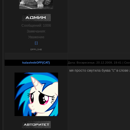
Сообщений:
1006
Замечания:
Уважение
[ ]
kalashnikOFF{CAT}
Дата: Воскресенье, 20.12.2009, 19:41 | С
мя просто смутила буква "с" в слове а