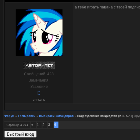
а тебе играть пацана с твоей подписи)))
Сообщений:
428
Замечания:
Уважение
[ ]
Форум
»
Тренировки
»
Выбираем командиров
»
Подразделение кандидатов {K.S. CAT}
(гр
4
«
1
2
3
Страница
4
из
4