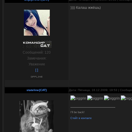
)))) Калаш жжёшь)
Сообщений:
120
Замечания:
Уважение
[ ]
stateline{CAT}
Дата: Пятница, 18.12.2009, 19:53 | Сообщ
I'll be back!
Стейт в контакте