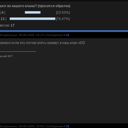
шел из нашего клана? (просится обратно)
[
4
]
[23.53%]
[
13
]
[76.47%]
ветов:
17
Воскресенье, 09.08.2009, 15:13 | Сообщение #
31
прикол если его потом опять примут в наш клан xDD
вский КОТ
Воскресенье, 09.08.2009, 15:50 | Сообщение #
32