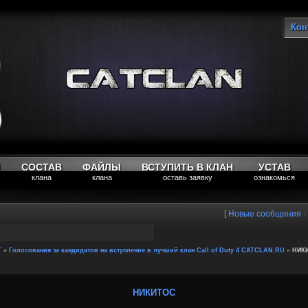
Кон
Вы
М
СОСТАВ
ФАЙЛЫ
ВСТУПИТЬ В КЛАН
УСТАВ
клана
клана
оставь заявку
ознакомься
[
Новые сообщения
·
T
»
Голосования за кандидатов на вступление в лучший клан Call of Duty 4 CATCLAN.RU
»
НИК
НИКИТОС