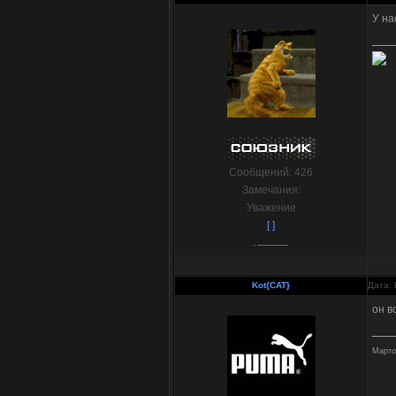
У на
Сообщений:
426
Замечания:
Уважение
[ ]
Kot{CAT}
Дата: 
он в
Марто