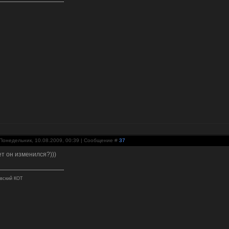
Понедельник, 10.08.2009, 00:39 | Сообщение #
37
т он изменился?)))
вский КОТ