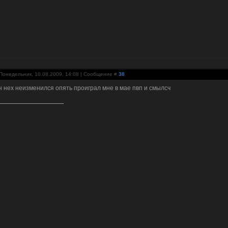
Понедельник, 10.08.2009, 14:08 | Сообщение #
38
н нех неизменился опять проиграл мне в мае пвп и смылсч