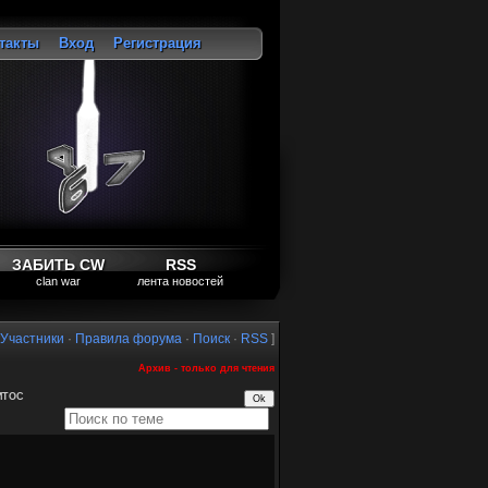
такты
Вход
Регистрация
ход
ЗАБИТЬ CW
RSS
clan war
лента новостей
Участники
·
Правила форума
·
Поиск
·
RSS
]
Архив - только для чтения
ИТОС