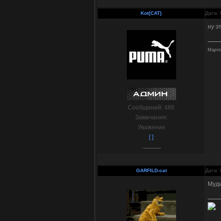
Kot{CAT}
Дата: 
ну э
Марто
Сообщений:
486
Замечания:
Уважение
[ ]
GARFILD-cat
Дата: 
Муд