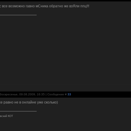
с все возможно гавно мСника обратно же взЯли ппц!!!
Воскресенье, 09.08.2009, 16:35 | Сообщение #
33
се равно не в онлайне уже сколько)
вский КОТ