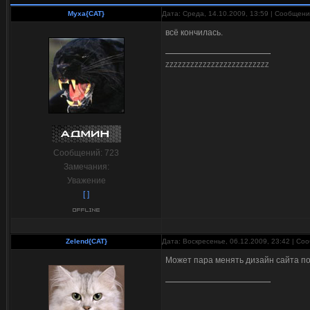
Myxa{CAT}
Дата: Среда, 14.10.2009, 13:59 | Сообщен
всё кончилась.
ZZZZZZZZZZZZZZZZZZZZZZZZZ
Сообщений:
723
Замечания:
Уважение
[ ]
Zelend{CAT}
Дата: Воскресенье, 06.12.2009, 23:42 | С
Может пара менять дизайн сайта по 