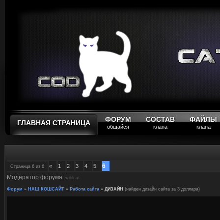
ФОРУМ
СОСТАВ
ФАЙЛЫ
ГЛАВНАЯ СТРАНИЦА
общайся
клана
клана
6
«
1
2
3
4
5
Страница
6
из
6
Модератор форума:
wildcat
Форум
»
НАШ КОШСАЙТ
»
Работа сайта
»
ДИЗАЙН
(найден дизайн сайта за 3 доллара)