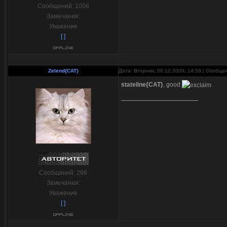
Сообщений:
1006
Замечания:
Уважение
[ ]
Zelend{CAT}
Дата: Вторник, 08.12.2009, 14:58 | Сообщ
stateline{CAT}
, good
Сообщений:
266
Замечания:
Уважение
[ ]