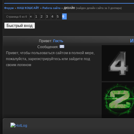
Форум
»
НАШ КОШСАЙТ
»
Работа сайта
»
ДИЗАЙН
(найден дизайн сайта за 3 доллара)
6
«
1
2
3
4
5
Страница
6
из
6
И
Привет:
Гость
Сообщения:
Привет, чтобы пользоваться сайтом в полной мере,
пожалуйста, зарегистрируйтесь или зайдите под
своим логином