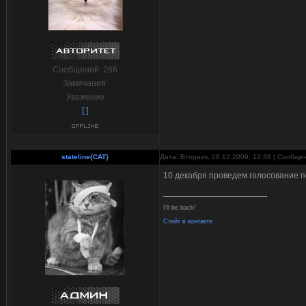
Сообщений:
266
Замечания:
Уважение
[ ]
stateline{CAT}
Дата: Вторник, 08.12.2009, 12:38 | Сообщ
10 декабря проведем голосование п
I'll be back!
Стейт в контакте