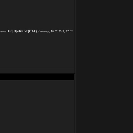
Un[D]eRKoT{CAT}
менил:
-
Четверг, 10.02.2011, 17:42