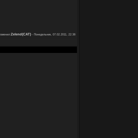
Zelend{CAT}
зменил:
-
Понедельник, 07.02.2011, 22:36