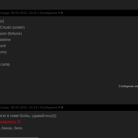
Среда, 09.02.2011, 23:11 | Сообщение #
5
er]
) Chudo (under)
azer (fortune)
ateline
gent
enny
x.camp
Сообщение из
Среда, 09.02.2011, 23:14 | Сообщение #
6
 e'er в теме! Бобы, сдавайтесь!)))
ежались! :D
, банан, беги..