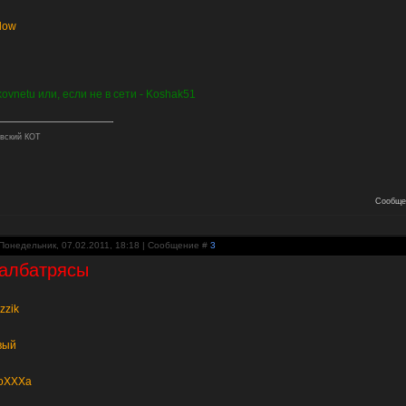
dow
ikovnetu или, если не в сети - Koshak51
вский КОТ
Сообще
Понедельник, 07.02.2011, 18:18 | Сообщение #
3
албатрясы
zzik
вый
n
oXXXa