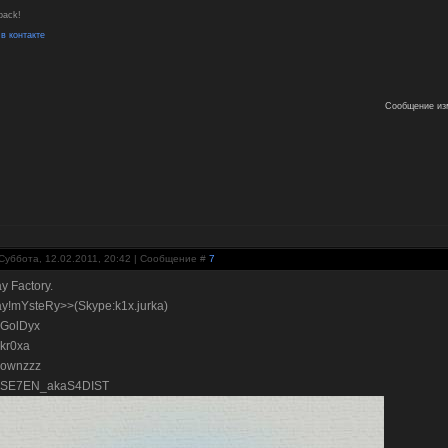
 back!
в контакте
Сообщение из
Суббота, 12.02.2011, 20:42 | Сообщение #
7
y Factory.
ay!mYsteRy>>(Skype:k1x.jurka)
!GolDyx
!kr0xa
!ownzzz
y!SE7EN_akaS4DIST