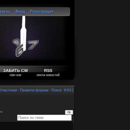
такты
Вход
Регистрация
ход
ЗАБИТЬ CW
RSS
clan war
лента новостей
Участники
·
Правила форума
·
Поиск
·
RSS
]
ем,