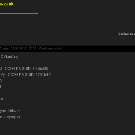
yasnik
Сообщение и
Среда, 09.02.2011, 22:52 | Сообщение #
4
R1O Gam1ng
 - COD4 PB GUID: 89a5c8f8
yYy - COD4 PB GUID: 6701b411
oN
d
ro
ype: irbiszzz
e: zarymyan