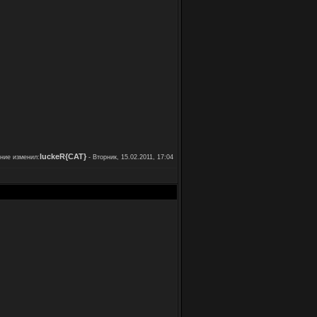
luckeR{CAT}
ние изменил:
-
Вторник, 15.02.2011, 17:04