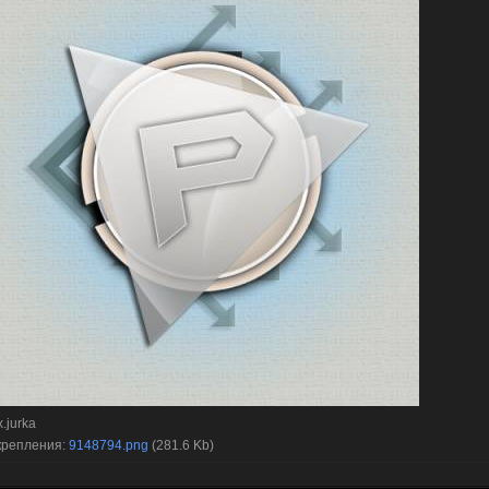
x.jurka
крепления:
9148794.png
(281.6 Kb)