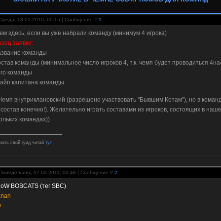
Среда, 13.01.2010, 00:15 | Сообщение #
1
м здесь, если вы уже набрали команду (минимум 4 игрока)
зец заявки:
азвание команды
остав команды (минимальное число игроков 4, т.к. чемп будет проводиться 4на
ого команды
кайп капитана команды
 Чемп внутриклановский (разрешено участвовать "Бывшим Котам"), но в коман
 состав конечно!). Желательно играть составами из игроков, состоящих в наше
ольких командах))
знать свой гуид читай
тут
Понедельник, 07.02.2011, 00:48 | Сообщение #
2
noW BOBCATS (тег SBC)
anan
Э