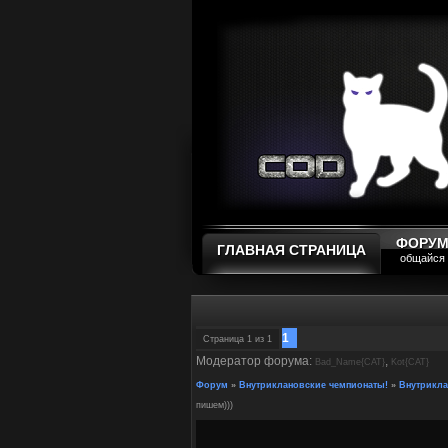
ФОРУ
ГЛАВНАЯ СТРАНИЦА
общайся
1
Страница
1
из
1
Модератор форума:
,
Bad_Name{CAT}
Kot{CAT}
Форум
»
Внутриклановские чемпионаты!
»
Внутрикла
пишем)))