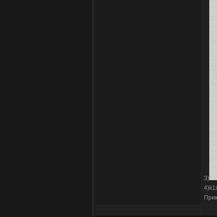
3)
4)k1
При