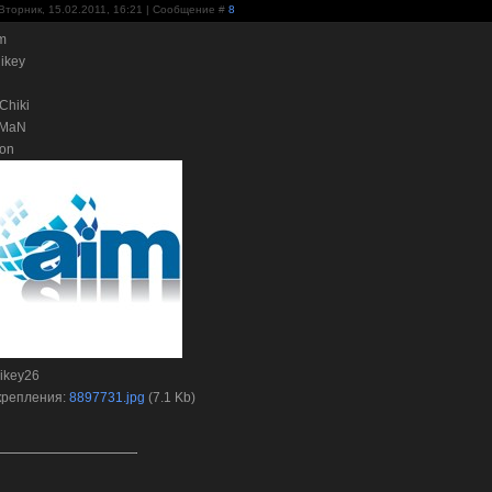
Вторник, 15.02.2011, 16:21 | Сообщение #
8
im
nikey
Chiki
MaN
ron
nikey26
крепления:
8897731.jpg
(7.1 Kb)