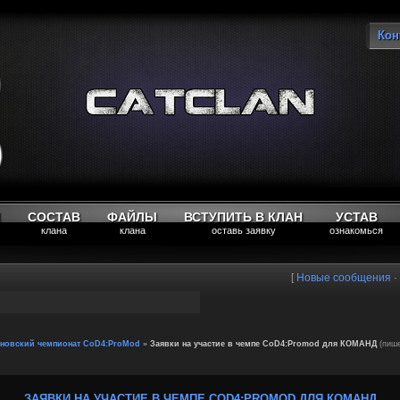
Кон
Вы
М
СОСТАВ
ФАЙЛЫ
ВСТУПИТЬ В КЛАН
УСТАВ
клана
клана
оставь заявку
ознакомься
[
Новые сообщения
·
новский чемпионат CoD4:ProMod
»
Заявки на участие в чемпе CoD4:Promod для КОМАНД
(пиш
ЗАЯВКИ НА УЧАСТИЕ В ЧЕМПЕ COD4:PROMOD ДЛЯ КОМАНД