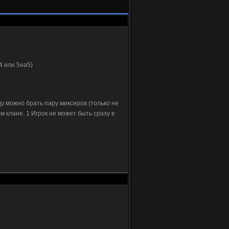
4 или 5на5)
ду можно брать пару миксеров (только не
м клане. 1 Игрок не может быть сразу в