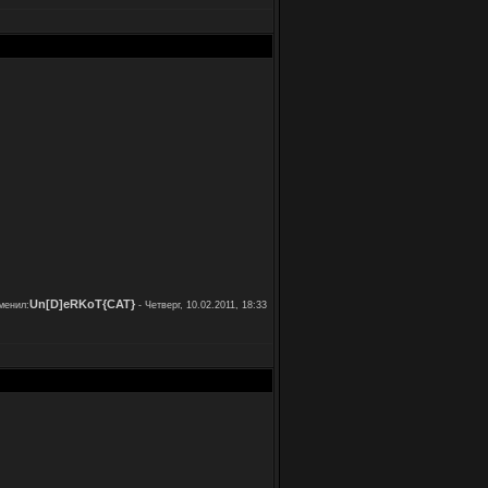
Un[D]eRKoT{CAT}
менил:
-
Четверг, 10.02.2011, 18:33