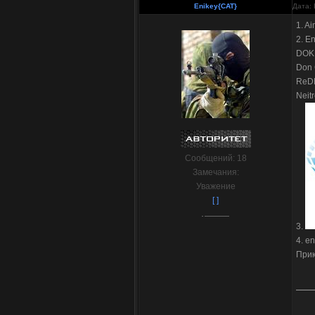
Enikey{CAT}
Дата: 
1. A
2. E
DOK
Don 
ReD
Neit
Сообщений:
18
Замечания:
Уважение
[ ]
3.
4. e
При