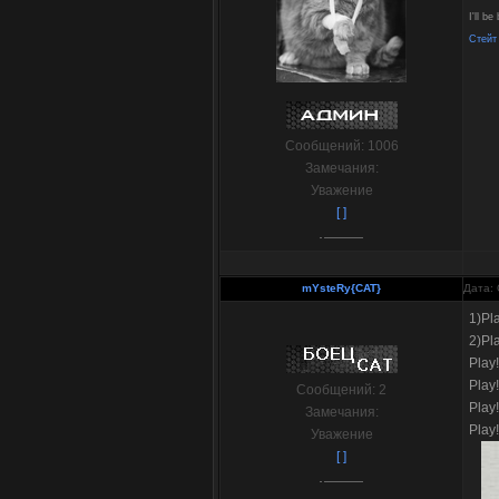
I'll be
Стейт 
Сообщений:
1006
Замечания:
Уважение
[ ]
mYsteRy{CAT}
Дата: 
1)Pla
2)Pl
Play
Play
Сообщений:
2
Play
Замечания:
Pla
Уважение
[ ]