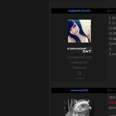
Un[D]eRKoT{CAT}
Дата: 
1. [e'
2: 1
2) Bl
3) St
4) a
5) K
3.
4. e
Сообщений:
120
Замечания:
Уважение
[ ]
stateline{CAT}
Дата: 
Ура!
Разб
Беги