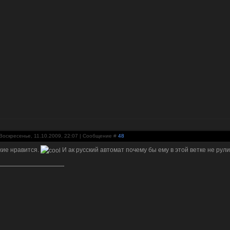
Воскресенье, 11.10.2009, 22:07 | Сообщение #
48
ие нравится.
И ак русский автомат почему бы ему в этой ветке не рулит