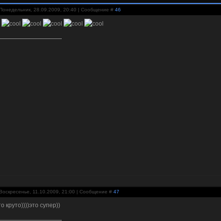
Понедельник, 28.09.2009, 20:40 | Сообщение #
46
!
Воскресенье, 11.10.2009, 21:00 | Сообщение #
47
то круто))))это супер))