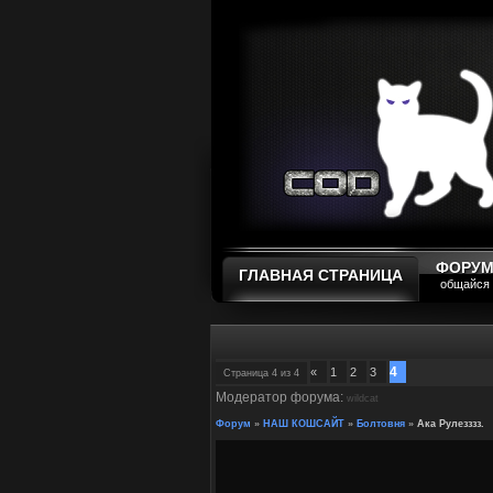
ФОРУ
ГЛАВНАЯ СТРАНИЦА
общайся
4
«
1
2
3
Страница
4
из
4
Модератор форума:
wildcat
Форум
»
НАШ КОШСАЙТ
»
Болтовня
»
Ака Рулезззз.