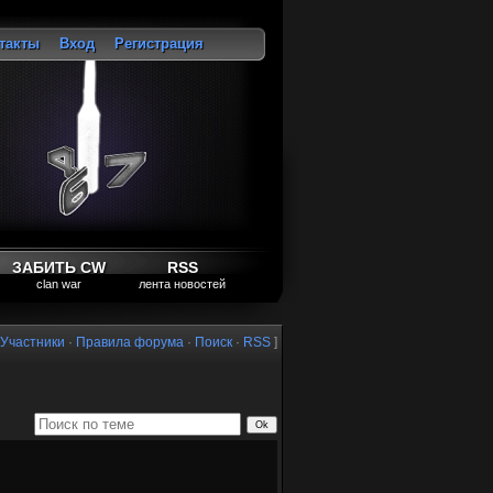
такты
Вход
Регистрация
ход
ЗАБИТЬ CW
RSS
clan war
лента новостей
Участники
·
Правила форума
·
Поиск
·
RSS
]