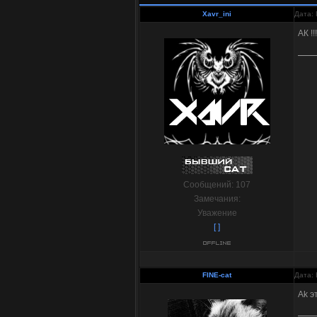
Xavr_ini
Дата: 
АК !!
Сообщений:
107
Замечания:
Уважение
[ ]
FINE-cat
Дата: 
Ak э