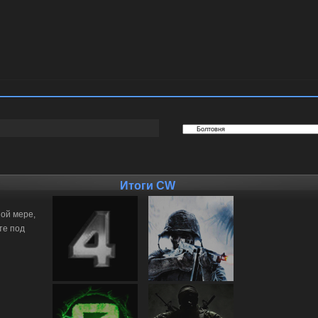
Итоги CW
ной мере,
те под