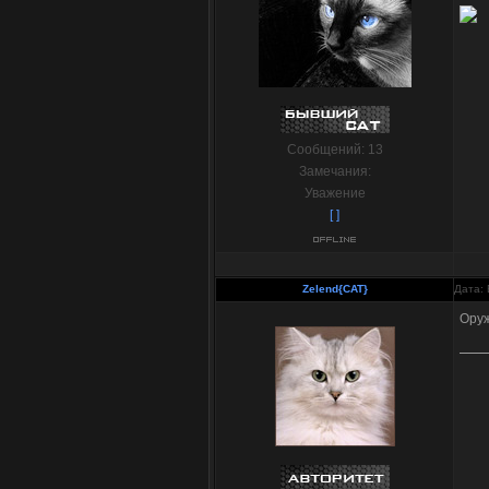
Сообщений:
13
Замечания:
Уважение
[ ]
Zelend{CAT}
Дата: 
Оруж