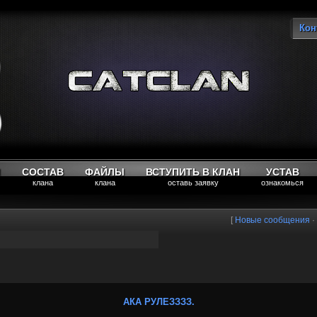
Кон
Вы
М
СОСТАВ
ФАЙЛЫ
ВСТУПИТЬ В КЛАН
УСТАВ
клана
клана
оставь заявку
ознакомься
[
Новые сообщения
·
АКА РУЛЕЗЗЗЗ.