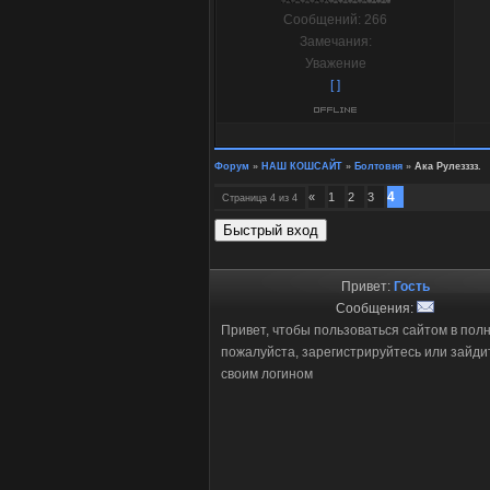
Сообщений:
266
Замечания:
Уважение
[ ]
Форум
»
НАШ КОШСАЙТ
»
Болтовня
»
Ака Рулезззз.
4
«
1
2
3
Страница
4
из
4
Привет:
Гость
Сообщения:
Привет, чтобы пользоваться сайтом в пол
пожалуйста, зарегистрируйтесь или зайди
своим логином