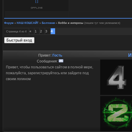
[ ]
Форум
»
НАШ КОШСАЙТ
»
Болтовня
»
Хобби и интересы
(пишем тут чем увлекаемся)
4
«
1
2
3
Страница
4
из
4
И
Привет:
Гость
Сообщения:
Привет, чтобы пользоваться сайтом в полной мере,
пожалуйста, зарегистрируйтесь или зайдите под
своим логином