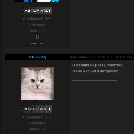
Сообщений:
428
Замечания:
Уважение
[ ]
Zelend{CAT}
Дата: Пятница, 18.12.2009, 19:55 | Сообщ
kalashnikOFF{CAT}
, понятно=
) тема о хобби и интересах
Сообщений:
266
Замечания:
Уважение