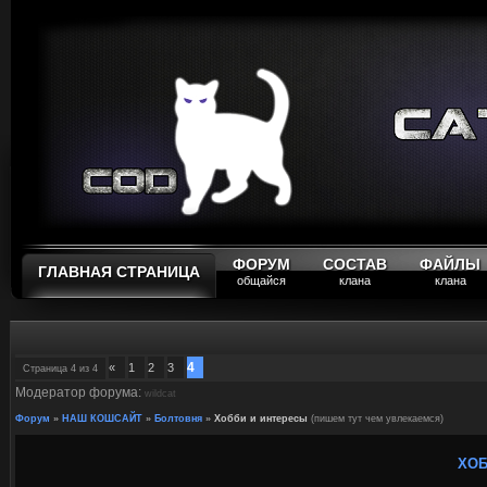
ФОРУМ
СОСТАВ
ФАЙЛЫ
ГЛАВНАЯ СТРАНИЦА
общайся
клана
клана
4
«
1
2
3
Страница
4
из
4
Модератор форума:
wildcat
Форум
»
НАШ КОШСАЙТ
»
Болтовня
»
Хобби и интересы
(пишем тут чем увлекаемся)
ХОБ