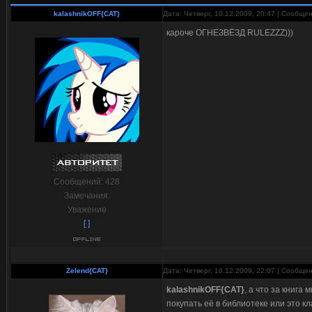
kalashnikOFF{CAT}
Дата: Четверг, 10.12.2009, 20:47 | Сообще
кароче ОГНЕЗВЁЗД RULEZZZ)))
Сообщений:
428
Замечания:
Уважение
[ ]
Zelend{CAT}
Дата: Четверг, 10.12.2009, 22:07 | Сообще
kalashnikOFF{CAT}
, а что за книга
покупать её в библиотеке или это кл