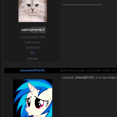
Сообщений:
266
Замечания:
Уважение
[ ]
kalashnikOFF{CAT}
Дата: Воскресенье, 13.12.2009, 15:36 | С
слушай,
Zelend{CAT}
, я те ща инфу