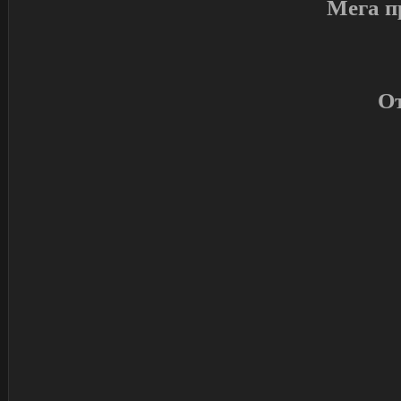
Мега п
От