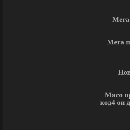
Мега 
Мега п
Нов
Мясо п
код4 он 