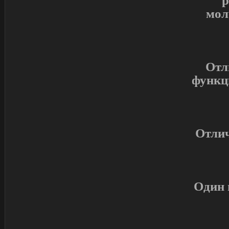
р
мол
Отл
функц
Отлич
Один 