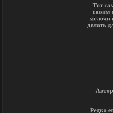
Тот са
своим 
мелочи
делать д
Автори
Редко ег