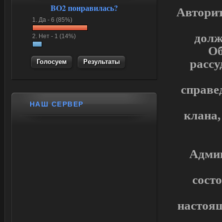
BO2 понравилась?
Авторит
1.
Да -
6 (85%)
долж
2.
Нет -
1 (14%)
Об
рассу
Результаты
справе
НАШ СЕРВЕР
клана,
Админ
сост
настоящ