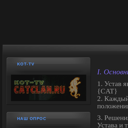
KOT-TV
I. Основ
1. Устав 
{CAT}
2. Каждый
положения
3. Решени
НАШ ОПРОС
Устава и 