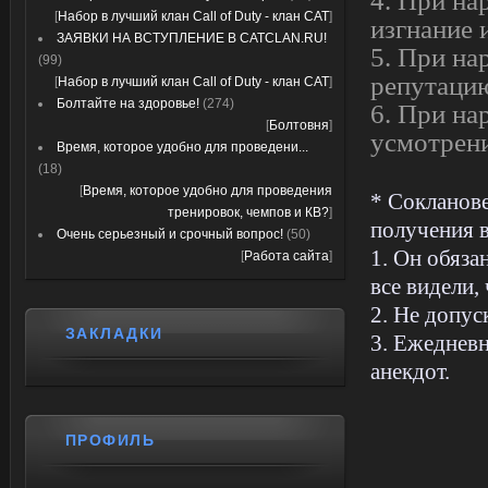
4. При на
[
Набор в лучший клан Call of Duty - клан CAT
]
изгнание 
ЗАЯВКИ НА ВСТУПЛЕНИЕ В CATCLAN.RU!
5. При нар
(99)
репутацию
[
Набор в лучший клан Call of Duty - клан CAT
]
Болтайте на здоровье!
(274)
6. При на
[
Болтовня
]
усмотрени
Время, которое удобно для проведени...
(18)
[
Время, которое удобно для проведения
* Сокланове
тренировок, чемпов и КВ?
]
получения в
Очень серьезный и срочный вопрос!
(50)
1. Он обяза
[
Работа сайта
]
все видели, 
2. Не допус
ЗАКЛАДКИ
3. Ежедневн
анекдот.
ПРОФИЛЬ