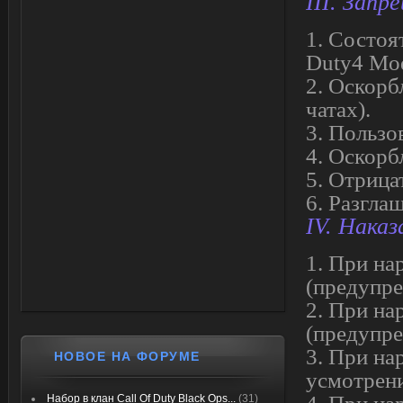
III. Запр
1. Состоя
Duty4 Mod
2. Оскорб
чатах).
3. Пользо
4.
Оскорбл
5. Отрица
6. Разгла
IV. Нака
1. При на
(предупре
2. При нар
(предупре
3. При на
НОВОЕ НА ФОРУМЕ
усмотрен
Набор в клан Call Of Duty Black Ops...
(31)