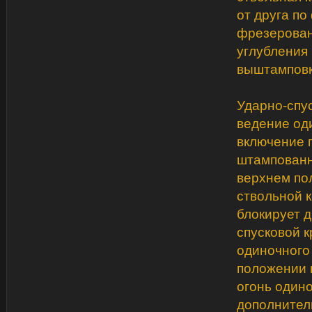
от друга по
фрезерован
углубления
выштамповк
Ударно-спу
ведение од
включение 
штампованн
верхнем пол
ствольной 
блокирует 
спусковой 
одиночного 
положении 
огонь один
дополнител