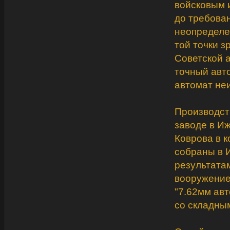
войсковым 
до требова
неопределе
той точки з
Советской 
точный авт
автомат неи
Производст
заводе в И
Коврова в 
собраны в И
результата
вооружение
"7.62мм ав
со складны