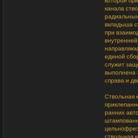
которой пр
канала ств
радиальных
вкладыша с
при взаимо
внутренней
направляющ
единой сбо
служит защ
выполнена 
справа и дв
Ствольная к
приклепанн
ранних авт
штампованн
цельнофрез
ствольная к