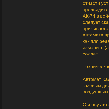
отчасти уст
предвидитс
АК-74 в вой
следует ск
призывного
автомата вр
как для ре
изменить (а
солдат.
Техническо
Автомат Ка
газовым дв
воздушным 
Основу авт