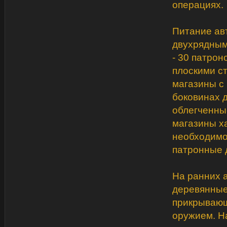
операциях.
Питание ав
двухрядным
- 30 патро
плоскими с
магазины с
боковинах 
облегченны
магазины х
необходимо
патронные 
На ранних а
деревянные
прикрывающ
оружием. Н