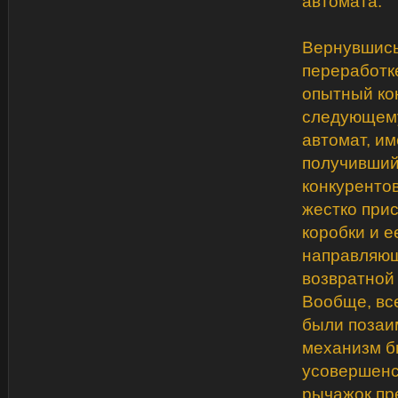
автомата.
Вернувшись
переработке
опытный кон
следующему
автомат, и
получивший
конкурентов
жестко при
коробки и 
направляющ
возвратной
Вообще, вс
были позаим
механизм б
усовершенс
рычажок пр