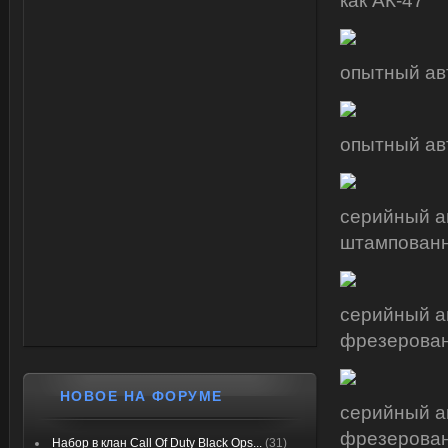
как АК-47
опытный ав
опытный ав
серийный а
штампованн
серийный а
фрезерован
НОВОЕ НА ФОРУМЕ
серийный а
фрезерован
Набор в клан Call Of Duty Black Ops...
(31)