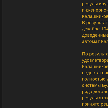
результиру
инженерно-
Калашников
В результа
декабре 194
доведенные
автомат Ка
По результ
удовлетвор
Калашников
недостаточ
полностью 
системы Бу
ряда детал
результатам
принято ре