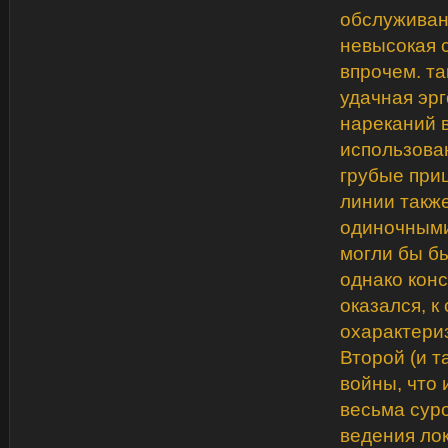
обслуживан
невысокая 
впрочем. та
удачная эр
нареканий 
использова
грубые при
линии такж
одиночными
могли бы бы
однако кон
оказался, к
охарактери
Второй (и т
войны, что 
весьма сур
ведения ло