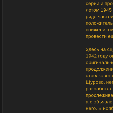
серии и пр
летом 1945 
ряде часте
положитель
снижению м
провести ещ
Здесь на с
1942 году о
оригинально
продолжени
стрелковог
Щурово, не
разработал
прослежива
а с объявле
него. В ноя