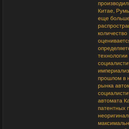
производили
Китае, Рум
еще больше
распростра
количество
оцениваетс
определяет
технологии 
социалисти
империализ
прошлом в 
рынка автом
социалистич
автомата К
патентных п
неоригинал
максимальн