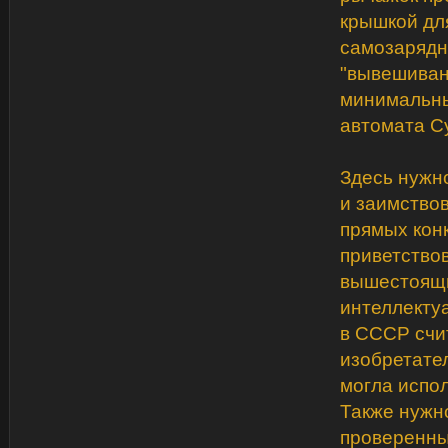
крышкой для
самозарядн
"вывешиван
минимальны
автомата С
Здесь нужно
и заимствов
прямых конк
приветствов
вышестоящи
интеллекту
в СССР счи
изобретател
могла испол
Также нужн
проверенны