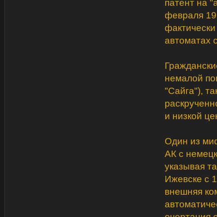
патент на 
февраля 199
фактически
автоматах с
Граждански
немалой по
"Сайга"), т
раскрученн
и низкой це
Один из миф
АК с немецк
указывая т
Ижевске с 1
внешняя ком
автоматиче
очертания 