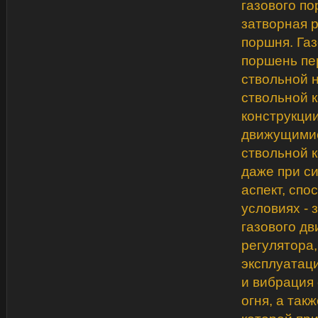
газового п
затворная р
поршня. Га
поршень пе
ствольной 
ствольной 
конструкци
движущимис
ствольной 
даже при с
аспект, сп
условиях -
газового дв
регулятора,
эксплуатац
и вибрация 
огня, а так