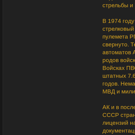
стрельбы и 
В 1974 год
стрелковый 
пулемета Р
свернуто. Т
автоматов 
родов войс
Войсках ПВ
штатных 7.
годов. Нем
МВД и мили
АК и в пос
СССР страна
лицензий на
документац