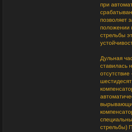
при автомат
срабатыван
позволяет 
положении п
стрельбы эт
устойчивос
Дульная час
ставилась 
отсутствие 
шестидесяты
компенсато
автоматиче
вырывающих
компенсатор
специальны
стрельбы) 