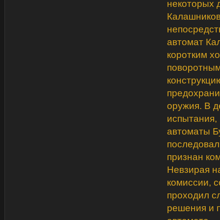
некоторых д
Калашников
непосредст
автомат Кал
коротким х
поворотным
конструкци
предохрани
оружия. В 
испытания, 
автоматы Б
последовал 
признан ко
Невзирая н
комиссии, 
проходил сл
решения и 