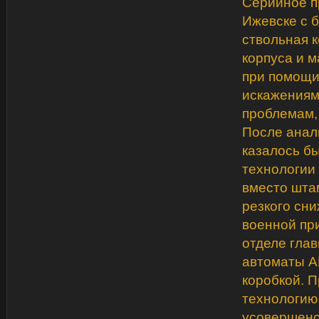
Серийное п
Ижевске с 
ствольная 
корпуса и 
при помощи
искажениям
проблемам, 
После анал
казалось б
технологии
вместо штам
резкого сни
военной пр
отделе глав
автоматы А
коробкой. П
технологию
усовершенс