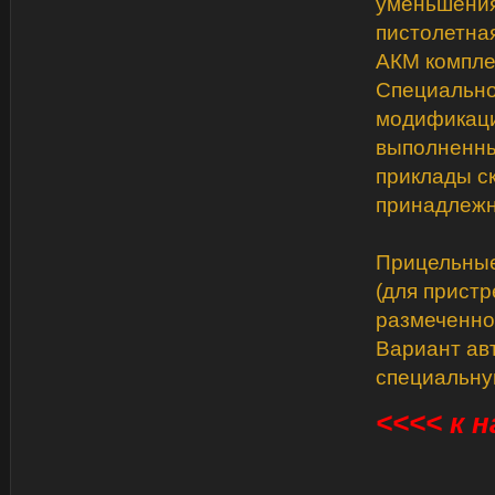
уменьшения
пистолетная
АКМ компле
Специально
модификаци
выполненны
приклады ск
принадлежн
Прицельные
(для пристр
размеченног
Вариант ав
специальну
<<<< к н