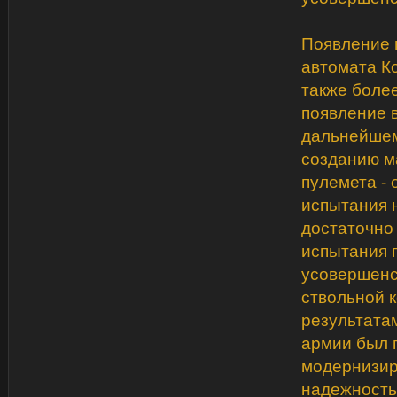
Появление 
автомата К
также более
появление в
дальнейшем
созданию м
пулемета -
испытания н
достаточно 
испытания 
усовершенс
ствольной к
результата
армии был 
модернизир
надежность