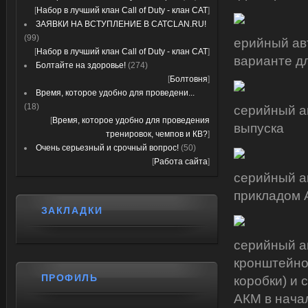
[
Набор в лучший клан Call of Duty - клан CAT
]
ЗАЯВКИ НА ВСТУПЛЕНИЕ В CATCLAN.RU!
(99)
ерийный ав
[
Набор в лучший клан Call of Duty - клан CAT
]
варианте д
Болтайте на здоровье!
(274)
[
Болтовня
]
Время, которое удобно для проведени...
(18)
серийный а
[
Время, которое удобно для проведения
выпуска
тренировок, чемпов и КВ?
]
Очень серьезный и срочный вопрос!
(50)
[
Работа сайта
]
серийный а
прикладом
ЗАКЛАДКИ
серийный а
кронштейно
ПРОФИЛЬ
коробки) и
АКМ в нача