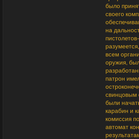
было приня
своего ком
обеспечива
на дальнос
пистолетов-
разумеется,
всем орган
оружия, бы
разработан
патрон име
остроконеч
свинцовым 
были начат
карабин и к
комиссия п
автомат ко
результата