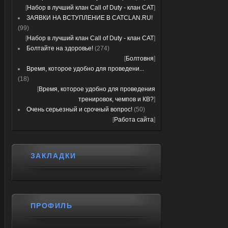
[
Набор в лучший клан Call of Duty - клан CAT
]
ЗАЯВКИ НА ВСТУПЛЕНИЕ В CATCLAN.RU!
(99)
[
Набор в лучший клан Call of Duty - клан CAT
]
Болтайте на здоровье!
(274)
[
Болтовня
]
Время, которое удобно для проведени...
(18)
[
Время, которое удобно для проведения
тренировок, чемпов и КВ?
]
Очень серьезный и срочный вопрос!
(50)
[
Работа сайта
]
ЗАКЛАДКИ
ПРОФИЛЬ